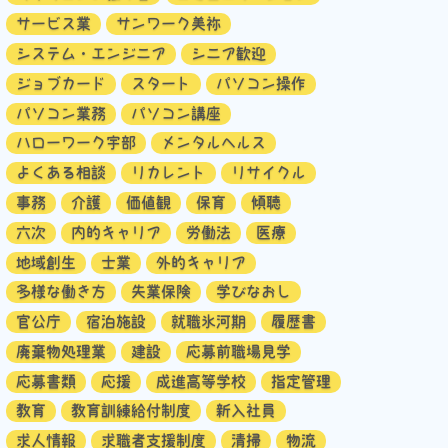
サービス業
サンワーク美祢
システム・エンジニア
シニア歓迎
ジョブカード
スタート
パソコン操作
パソコン業務
パソコン講座
ハローワーク宇部
メンタルヘルス
よくある相談
リカレント
リサイクル
事務
介護
価値観
保育
傾聴
六次
内的キャリア
労働法
医療
地域創生
士業
外的キャリア
多様な働き方
失業保険
学びなおし
官公庁
宿泊施設
就職氷河期
履歴書
廃棄物処理業
建設
応募前職場見学
応募書類
応援
成進高等学校
指定管理
教育
教育訓練給付制度
新入社員
求人情報
求職者支援制度
清掃
物流