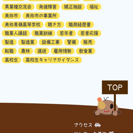
異業種交流会
発達障害
矯正施設
福祉
美祢市
美祢市の事業所
美祢青嶺高等学校
聴き方
職務経歴書
職業人講話
職業訓練
若年者
若者応援
製造
製造業
設備工事
警備
販売
転職
農林
運送
雇用情勢
飲食業
高校生
高校生キャリアガイダンス
TOP
アクセス