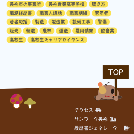
美祢市の事業所
美祢青嶺高等学校
聴き方
職務経歴書
職業人講話
職業訓練
若年者
若者応援
製造
製造業
設備工事
警備
販売
転職
農林
運送
雇用情勢
飲食業
高校生
高校生キャリアガイダンス
TOP
アクセス
サンワーク美祢
履歴書ジェネレーター