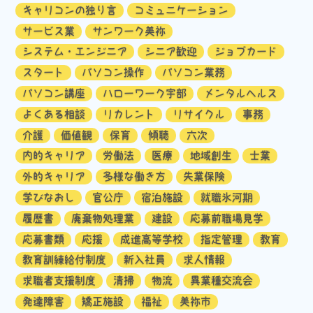
キャリコンの独り言
コミュニケーション
サービス業
サンワーク美祢
システム・エンジニア
シニア歓迎
ジョブカード
スタート
パソコン操作
パソコン業務
パソコン講座
ハローワーク宇部
メンタルヘルス
よくある相談
リカレント
リサイクル
事務
介護
価値観
保育
傾聴
六次
内的キャリア
労働法
医療
地域創生
士業
外的キャリア
多様な働き方
失業保険
学びなおし
官公庁
宿泊施設
就職氷河期
履歴書
廃棄物処理業
建設
応募前職場見学
応募書類
応援
成進高等学校
指定管理
教育
教育訓練給付制度
新入社員
求人情報
求職者支援制度
清掃
物流
異業種交流会
発達障害
矯正施設
福祉
美祢市