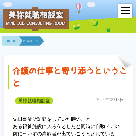
美祢就職相談室
MINE JOB CONSULTING ROOM
HOME
HOME
投稿ページ
事業所紹介
就職面接会
介護の仕事と寄り添うというこ
相談室とは？
と
利用者の声
2023年12月8日
美祢就職相談室
地域連携事業
先日事業所訪問をしていた時のこと
求人情報検索
ある福祉施設に入ろうとしたと同時に自動ドアの
前に車いすの高齢者が出ていこうとされている
各種セミナー