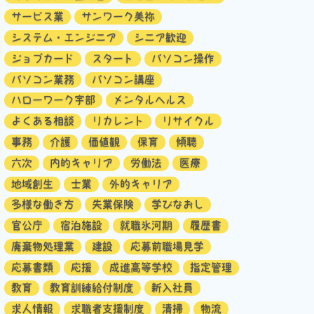
サービス業
サンワーク美祢
システム・エンジニア
シニア歓迎
ジョブカード
スタート
パソコン操作
パソコン業務
パソコン講座
ハローワーク宇部
メンタルヘルス
よくある相談
リカレント
リサイクル
事務
介護
価値観
保育
傾聴
六次
内的キャリア
労働法
医療
地域創生
士業
外的キャリア
多様な働き方
失業保険
学びなおし
官公庁
宿泊施設
就職氷河期
履歴書
廃棄物処理業
建設
応募前職場見学
応募書類
応援
成進高等学校
指定管理
教育
教育訓練給付制度
新入社員
求人情報
求職者支援制度
清掃
物流