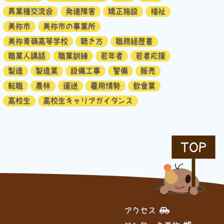
異業種交流会
発達障害
矯正施設
福祉
美祢市
美祢市の事業所
美祢青嶺高等学校
聴き方
職務経歴書
職業人講話
職業訓練
若年者
若者応援
製造
製造業
設備工事
警備
販売
転職
農林
運送
雇用情勢
飲食業
高校生
高校生キャリアガイダンス
TOP
アクセス