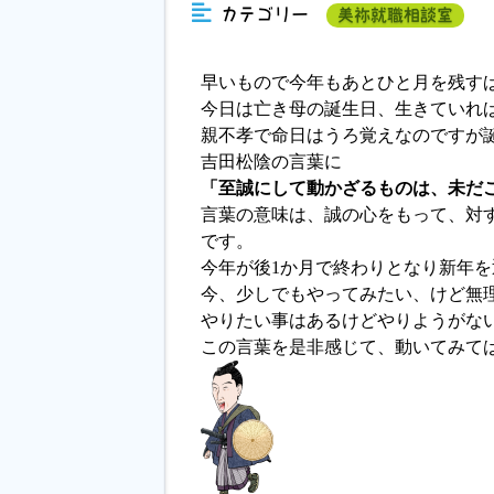
カテゴリー
美祢就職相談室
早いもので今年もあとひと月を残す
今日は亡き母の誕生日、生きていれ
親不孝で命日はうろ覚えなのですが
吉田松陰の言葉に
「至誠にして動かざるものは、未だ
言葉の意味は、誠の心をもって、対
です。
今年が後1か月で終わりとなり新年
今、少しでもやってみたい、けど無
やりたい事はあるけどやりようがな
この言葉を是非感じて、動いてみて