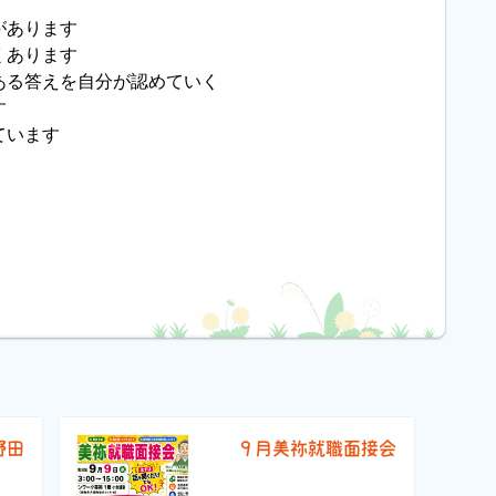
があります
くあります
ある答えを自分が認めていく
す
ています
野田
９月美祢就職面接会
）