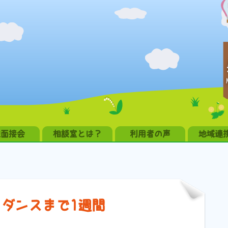
職面接会
相談室とは？
利用者の声
地域連
ダンスまで1週間