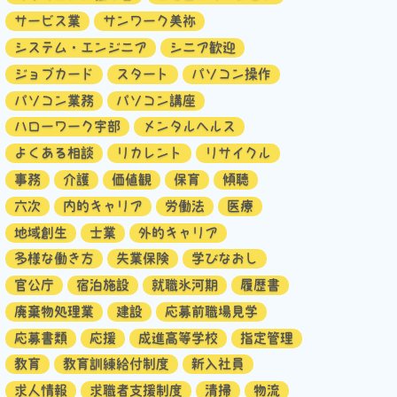
サービス業
サンワーク美祢
システム・エンジニア
シニア歓迎
ジョブカード
スタート
パソコン操作
パソコン業務
パソコン講座
ハローワーク宇部
メンタルヘルス
よくある相談
リカレント
リサイクル
事務
介護
価値観
保育
傾聴
六次
内的キャリア
労働法
医療
地域創生
士業
外的キャリア
多様な働き方
失業保険
学びなおし
官公庁
宿泊施設
就職氷河期
履歴書
廃棄物処理業
建設
応募前職場見学
応募書類
応援
成進高等学校
指定管理
教育
教育訓練給付制度
新入社員
求人情報
求職者支援制度
清掃
物流