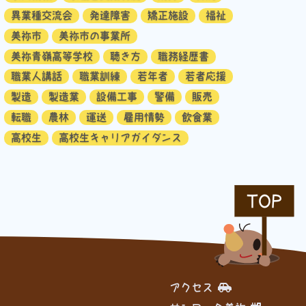
異業種交流会
発達障害
矯正施設
福祉
美祢市
美祢市の事業所
美祢青嶺高等学校
聴き方
職務経歴書
職業人講話
職業訓練
若年者
若者応援
製造
製造業
設備工事
警備
販売
転職
農林
運送
雇用情勢
飲食業
高校生
高校生キャリアガイダンス
TOP
アクセス