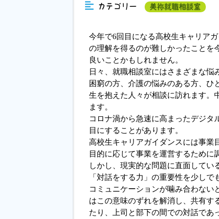
カテゴリー
美祢就職相談室
今年で6回目になる高校生キャリア
の理解を得るのが難しかったことを
良いことかもしれません。
日々、就職相談室にはさまざまな悩
困窮の方、介護の悩みのある方、ひと
生を抱えた人々が相談に訪れます。
ます。
コロナ渦から急速に高まったデジタ
目にすることがあります。
高校生キャリアガイダンスには事業
目的に応じて事業を運営するために
しかし、現実的な問題に直面してい
「対話をする力」の重要性を少しで
コミュニケーションが噛み合わない
はこの意味のずれを解消し、共有す
たり、上司と部下の間での対話であ