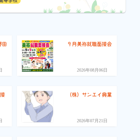
高等学校
野田
９月美祢就職面接会
）
日
2026年08月06日
面接
（株）サンエイ興業
日
2026年07月21日