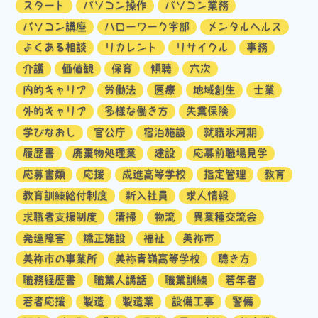
スタート
パソコン操作
パソコン業務
パソコン講座
ハローワーク宇部
メンタルヘルス
よくある相談
リカレント
リサイクル
事務
介護
価値観
保育
傾聴
六次
内的キャリア
労働法
医療
地域創生
士業
外的キャリア
多様な働き方
失業保険
学びなおし
官公庁
宿泊施設
就職氷河期
履歴書
廃棄物処理業
建設
応募前職場見学
応募書類
応援
成進高等学校
指定管理
教育
教育訓練給付制度
新入社員
求人情報
求職者支援制度
清掃
物流
異業種交流会
発達障害
矯正施設
福祉
美祢市
美祢市の事業所
美祢青嶺高等学校
聴き方
職務経歴書
職業人講話
職業訓練
若年者
若者応援
製造
製造業
設備工事
警備