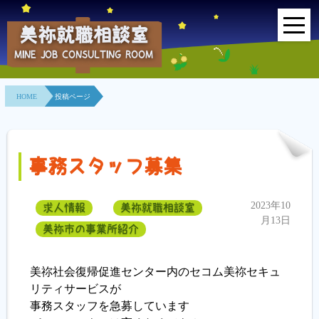
美祢就職相談室
MINE JOB CONSULTING ROOM
HOME
HOME
投稿ページ
事業所紹介
就職面接会
事務スタッフ募集
相談室とは？
2023年10
求人情報
美祢就職相談室
利用者の声
月13日
美祢市の事業所紹介
地域連携事業
美祢社会復帰促進センター内のセコム美祢セキュ
求人情報検索
リティサービスが
事務スタッフを急募しています
各種セミナー