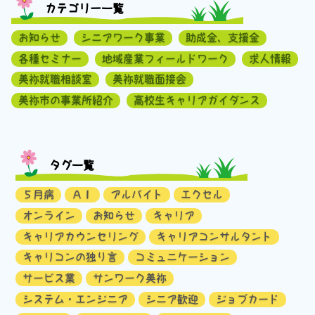
カテゴリー一覧
お知らせ
シニアワーク事業
助成金、支援金
各種セミナー
地域産業フィールドワーク
求人情報
美祢就職相談室
美祢就職面接会
美祢市の事業所紹介
高校生キャリアガイダンス
タグ一覧
５月病
ＡＩ
アルバイト
エクセル
オンライン
お知らせ
キャリア
キャリアカウンセリング
キャリアコンサルタント
キャリコンの独り言
コミュニケーション
サービス業
サンワーク美祢
システム・エンジニア
シニア歓迎
ジョブカード