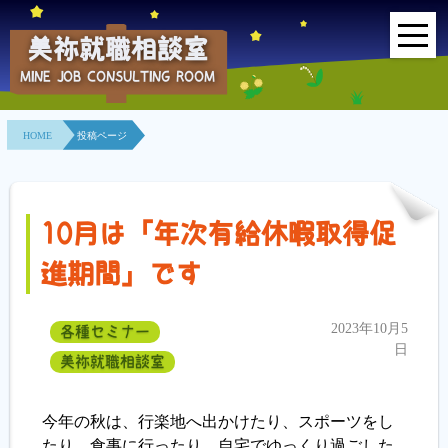
美祢就職相談室
MINE JOB CONSULTING ROOM
HOME
HOME
投稿ページ
事業所紹介
就職面接会
10月は「年次有給休暇取得促
相談室とは？
進期間」です
利用者の声
2023年10月5
各種セミナー
地域連携事業
日
美祢就職相談室
求人情報検索
今年の秋は、行楽地へ出かけたり、スポーツをし
たり、食事に行ったり、自宅でゆっくり過ごした
各種セミナー