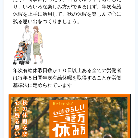
り、いろいろな楽しみ方ができるはず。年次有給
休暇を上手に活用して、秋の休暇を楽しんで心に
履歴書ジェネレーター
残る思い出をつくりましょう。
年次有給休暇日数が１０日以上ある全ての労働者
は毎年５日間年次有給休暇を取得することが労働
基準法に定められています