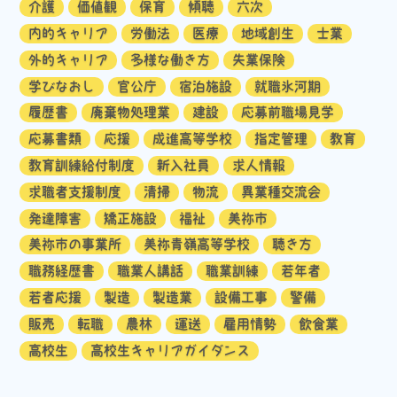
介護
価値観
保育
傾聴
六次
内的キャリア
労働法
医療
地域創生
士業
外的キャリア
多様な働き方
失業保険
学びなおし
官公庁
宿泊施設
就職氷河期
履歴書
廃棄物処理業
建設
応募前職場見学
応募書類
応援
成進高等学校
指定管理
教育
教育訓練給付制度
新入社員
求人情報
求職者支援制度
清掃
物流
異業種交流会
発達障害
矯正施設
福祉
美祢市
美祢市の事業所
美祢青嶺高等学校
聴き方
職務経歴書
職業人講話
職業訓練
若年者
若者応援
製造
製造業
設備工事
警備
販売
転職
農林
運送
雇用情勢
飲食業
高校生
高校生キャリアガイダンス