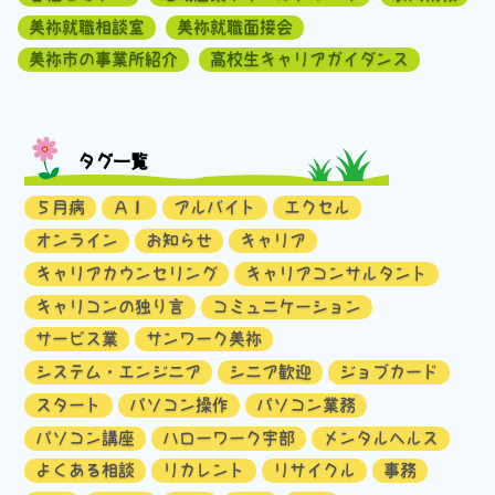
美祢就職相談室
美祢就職面接会
美祢市の事業所紹介
高校生キャリアガイダンス
タグ一覧
５月病
ＡＩ
アルバイト
エクセル
オンライン
お知らせ
キャリア
キャリアカウンセリング
キャリアコンサルタント
キャリコンの独り言
コミュニケーション
サービス業
サンワーク美祢
システム・エンジニア
シニア歓迎
ジョブカード
スタート
パソコン操作
パソコン業務
パソコン講座
ハローワーク宇部
メンタルヘルス
よくある相談
リカレント
リサイクル
事務