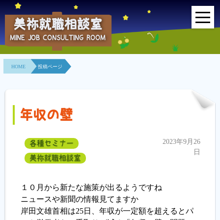
美祢就職相談室
MINE JOB CONSULTING ROOM
HOME
HOME
投稿ページ
事業所紹介
就職面接会
年収の壁
相談室とは？
2023年9月26
各種セミナー
利用者の声
日
美祢就職相談室
地域連携事業
１０月から新たな施策が出るようですね
求人情報検索
ニュースや新聞の情報見てますか
岸田文雄首相は25日、年収が一定額を超えるとパ
各種セミナー