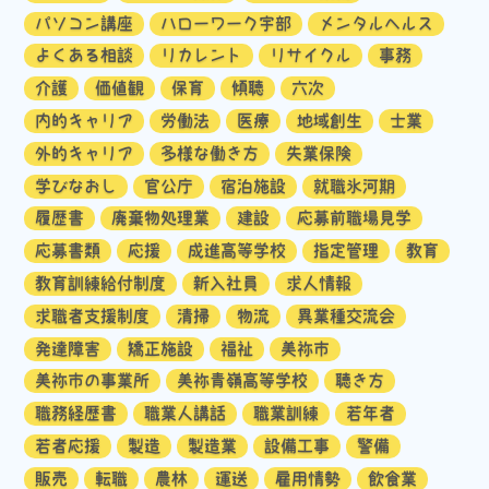
パソコン講座
ハローワーク宇部
メンタルヘルス
よくある相談
リカレント
リサイクル
事務
介護
価値観
保育
傾聴
六次
内的キャリア
労働法
医療
地域創生
士業
外的キャリア
多様な働き方
失業保険
学びなおし
官公庁
宿泊施設
就職氷河期
履歴書
廃棄物処理業
建設
応募前職場見学
応募書類
応援
成進高等学校
指定管理
教育
教育訓練給付制度
新入社員
求人情報
求職者支援制度
清掃
物流
異業種交流会
発達障害
矯正施設
福祉
美祢市
美祢市の事業所
美祢青嶺高等学校
聴き方
職務経歴書
職業人講話
職業訓練
若年者
若者応援
製造
製造業
設備工事
警備
販売
転職
農林
運送
雇用情勢
飲食業