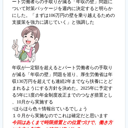
ート労働者らの手取りが減る「年収の壁」問題に
ついて対策パッケージを週内に決定すると明らか
履歴書ジェネレーター
にした。「まずは106万円の壁を乗り越えるための
支援策を強力に講じていく」と強調した
年収が一定額を超えるとパート労働者らの手取り
が減る「年収の壁」問題を巡り、厚生労働省は年
収130万円を超えても連続2年までなら扶養にとど
まれるようにする方針を決めた。2025年に予定す
る5年に1度の年金制度改正までのつなぎ措置とし
、10月から実施する
↑ほらほら色々情報出ているでしょう
１０月から実施なのでこれは確定だと思います
今回はあくまで時限措置との位置づけで、働き方