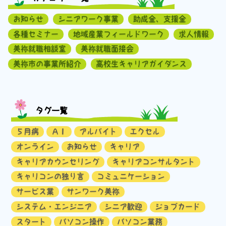
お知らせ
シニアワーク事業
助成金、支援金
各種セミナー
地域産業フィールドワーク
求人情報
美祢就職相談室
美祢就職面接会
美祢市の事業所紹介
高校生キャリアガイダンス
タグ一覧
５月病
ＡＩ
アルバイト
エクセル
オンライン
お知らせ
キャリア
キャリアカウンセリング
キャリアコンサルタント
キャリコンの独り言
コミュニケーション
サービス業
サンワーク美祢
システム・エンジニア
シニア歓迎
ジョブカード
スタート
パソコン操作
パソコン業務