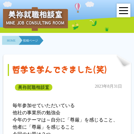
美祢就職相談室
MINE JOB CONSULTING ROOM
HOME
HOME
投稿ページ
事業所紹介
就職面接会
哲学を学んできました(笑)
相談室とは？
2023年8月31日
美祢就職相談室
利用者の声
地域連携事業
毎年参加せていただいている
他社の事業所の勉強会
求人情報検索
今年のテーマは～自分に「尊厳」を感じること、
他者に「尊厳」を感じること
各種セミナー