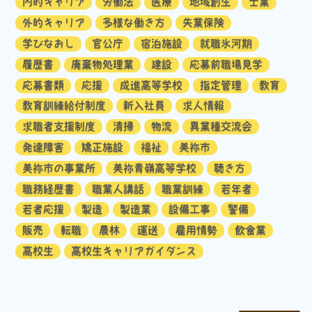
内的キャリア
労働法
医療
地域創生
士業
外的キャリア
多様な働き方
失業保険
学びなおし
官公庁
宿泊施設
就職氷河期
履歴書
廃棄物処理業
建設
応募前職場見学
応募書類
応援
成進高等学校
指定管理
教育
教育訓練給付制度
新入社員
求人情報
求職者支援制度
清掃
物流
異業種交流会
発達障害
矯正施設
福祉
美祢市
美祢市の事業所
美祢青嶺高等学校
聴き方
職務経歴書
職業人講話
職業訓練
若年者
若者応援
製造
製造業
設備工事
警備
販売
転職
農林
運送
雇用情勢
飲食業
高校生
高校生キャリアガイダンス