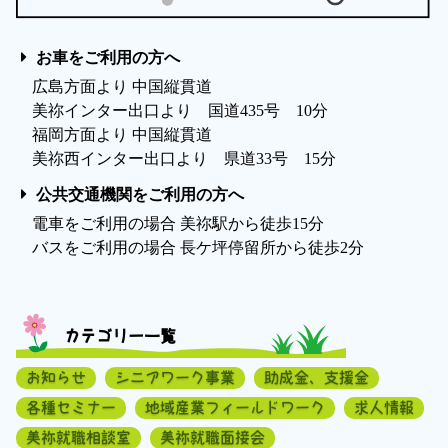
お車をご利用の方へ
広島方面より 中国縦貫道
美祢インター出口より 国道435号 10分
福岡方面より 中国縦貫道
美祢西インター出口より 県道33号 15分
公共交通機関をご利用の方へ
電車をご利用の場合 美祢駅から徒歩15分
バスをご利用の場合 長ケ坪停留所から徒歩2分
カテゴリー一覧
お知らせ
シニアワーク事業
助成金、支援金
各種セミナー
地域産業フィールドワーク
求人情報
美祢就職相談室
美祢就職面接会