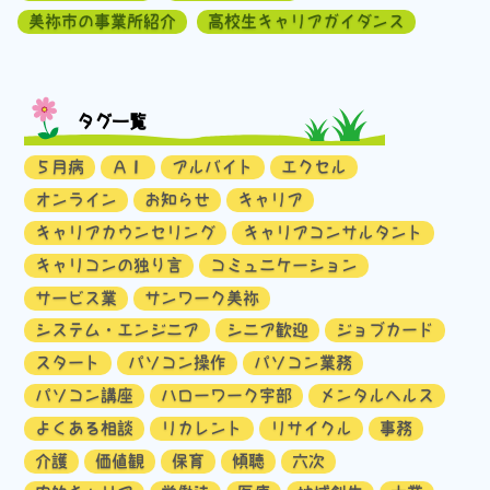
美祢市の事業所紹介
高校生キャリアガイダンス
タグ一覧
５月病
ＡＩ
アルバイト
エクセル
オンライン
お知らせ
キャリア
キャリアカウンセリング
キャリアコンサルタント
キャリコンの独り言
コミュニケーション
サービス業
サンワーク美祢
システム・エンジニア
シニア歓迎
ジョブカード
スタート
パソコン操作
パソコン業務
パソコン講座
ハローワーク宇部
メンタルヘルス
よくある相談
リカレント
リサイクル
事務
介護
価値観
保育
傾聴
六次