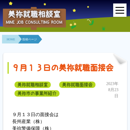
美祢就職相談室
MINE JOB CONSULTING ROOM
HOME
HOME
投稿ページ
事業所紹介
就職面接会
９月１３日の美祢就職面接会
相談室とは？
2023年
美祢就職相談室
美祢就職面接会
利用者の声
8月23
美祢市の事業所紹介
日
地域連携事業
９月１３日の面接会は
求人情報検索
長州産業（株）
美祢警備保障（株）
各種セミナー