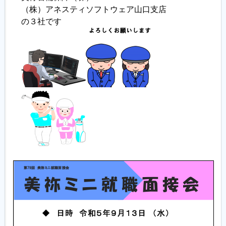
（株）アネスティソフトウェア山口支店
の３社です
履歴書ジェネレーター