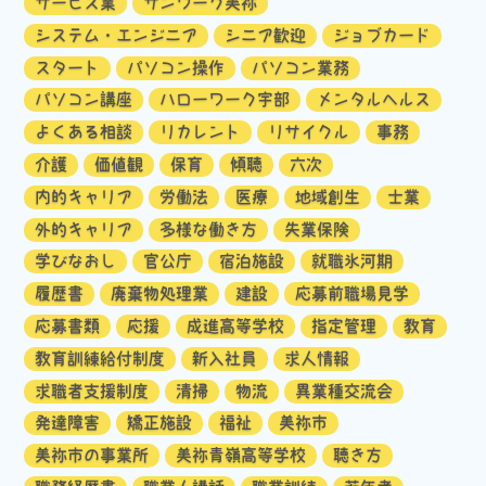
サービス業
サンワーク美祢
システム・エンジニア
シニア歓迎
ジョブカード
スタート
パソコン操作
パソコン業務
パソコン講座
ハローワーク宇部
メンタルヘルス
よくある相談
リカレント
リサイクル
事務
介護
価値観
保育
傾聴
六次
内的キャリア
労働法
医療
地域創生
士業
外的キャリア
多様な働き方
失業保険
学びなおし
官公庁
宿泊施設
就職氷河期
履歴書
廃棄物処理業
建設
応募前職場見学
応募書類
応援
成進高等学校
指定管理
教育
教育訓練給付制度
新入社員
求人情報
求職者支援制度
清掃
物流
異業種交流会
発達障害
矯正施設
福祉
美祢市
美祢市の事業所
美祢青嶺高等学校
聴き方