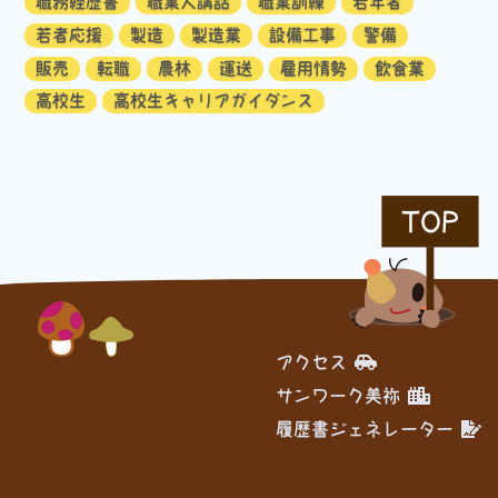
職務経歴書
職業人講話
職業訓練
若年者
若者応援
製造
製造業
設備工事
警備
販売
転職
農林
運送
雇用情勢
飲食業
高校生
高校生キャリアガイダンス
TOP
アクセス
サンワーク美祢
履歴書ジェネレーター