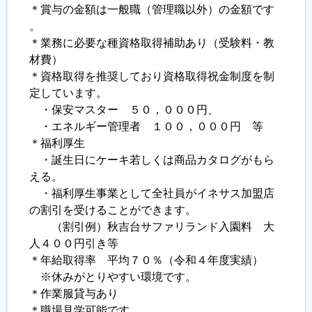
＊賞与の金額は一般職（管理職以外）の金額です
。
＊業務に必要な種資格取得補助あり（受験料・教
材費）
＊資格取得を推奨しており資格取得祝金制度を制
定しています。
・保安マスター ５０，０００円、
・エネルギー管理者 １００，０００円 等
＊福利厚生
・誕生日にケーキ若しくは商品カタログがもら
える。
・福利厚生事業として全社員がイネサス加盟店
の割引を受けることができます。
（割引例）秋吉台サファリランド入園料 大
人４００円引き等
＊年給取得率 平均７０％（令和４年度実績）
※休みがとりやすい環境です。
＊作業服貸与あり
＊職場見学可能です。