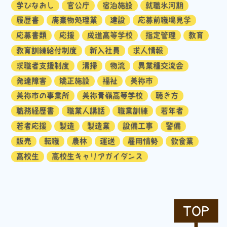
学びなおし
官公庁
宿泊施設
就職氷河期
履歴書
廃棄物処理業
建設
応募前職場見学
応募書類
応援
成進高等学校
指定管理
教育
教育訓練給付制度
新入社員
求人情報
求職者支援制度
清掃
物流
異業種交流会
発達障害
矯正施設
福祉
美祢市
美祢市の事業所
美祢青嶺高等学校
聴き方
職務経歴書
職業人講話
職業訓練
若年者
若者応援
製造
製造業
設備工事
警備
販売
転職
農林
運送
雇用情勢
飲食業
高校生
高校生キャリアガイダンス
TOP