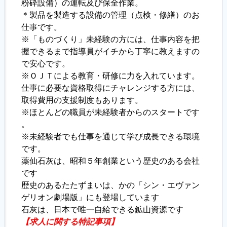
粉砕設備）の運転及び保全作業。
＊製品を製造する設備の管理（点検・修繕）のお
履歴書ジェネレーター
仕事です。
※「ものづくり」未経験の方には、仕事内容を把
握できるまで指導員がイチから丁寧に教えますの
で安心です。
※ＯＪＴによる教育・研修に力を入れています。
仕事に必要な資格取得にチャレンジする方には、
取得費用の支援制度もあります。
※ほとんどの職員が未経験者からのスタートです
。
※未経験者でも仕事を通じて学び成長できる環境
です。
薬仙石灰は、昭和５年創業という歴史のある会社
です
歴史のあるたたずまいは、かの「シン・エヴァン
ゲリオン劇場版」にも登場しています
石灰は、日本で唯一自給できる鉱山資源です
【求人に関する特記事項】