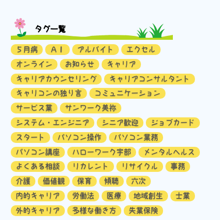
タグ一覧
５月病
ＡＩ
アルバイト
エクセル
オンライン
お知らせ
キャリア
キャリアカウンセリング
キャリアコンサルタント
キャリコンの独り言
コミュニケーション
サービス業
サンワーク美祢
システム・エンジニア
シニア歓迎
ジョブカード
スタート
パソコン操作
パソコン業務
パソコン講座
ハローワーク宇部
メンタルヘルス
よくある相談
リカレント
リサイクル
事務
介護
価値観
保育
傾聴
六次
内的キャリア
労働法
医療
地域創生
士業
外的キャリア
多様な働き方
失業保険