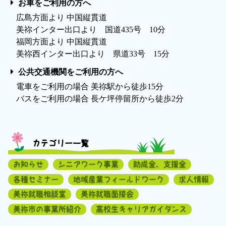
お車をご利用の方へ
広島方面より 中国縦貫道
美祢インター出口より 国道435号 10分
福岡方面より 中国縦貫道
美祢西インター出口より 県道33号 15分
公共交通機関をご利用の方へ
電車をご利用の場合 美祢駅から徒歩15分
バスをご利用の場合 長ケ坪停留所から徒歩2分
カテゴリー一覧
お知らせ
シニアワーク事業
助成金、支援金
各種セミナー
地域産業フィールドワーク
求人情報
美祢就職相談室
美祢就職面接会
美祢市の事業所紹介
高校生キャリアガイダンス