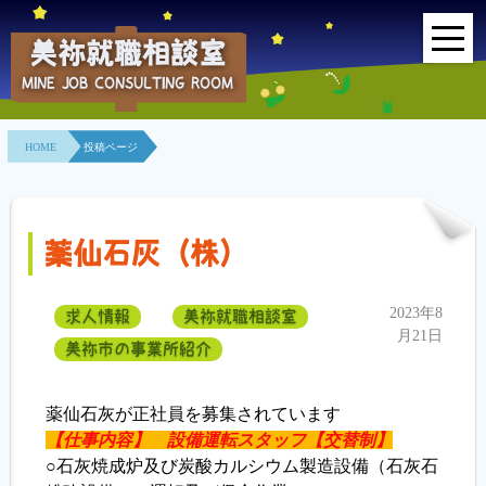
美祢就職相談室
MINE JOB CONSULTING ROOM
HOME
HOME
投稿ページ
事業所紹介
就職面接会
薬仙石灰（株）
相談室とは？
2023年8
求人情報
美祢就職相談室
利用者の声
月21日
美祢市の事業所紹介
地域連携事業
薬仙石灰が正社員を募集されています
求人情報検索
【仕事内容】
設備運転スタッフ【交替制】
○石灰焼成炉及び炭酸カルシウム製造設備（石灰石
各種セミナー