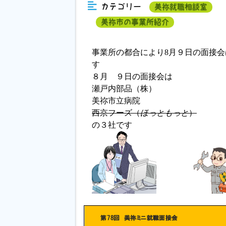
カテゴリー
美祢就職相談室
美祢市の事業所紹介
事業所の都合により8月９日の面接
す
８月 ９日の面接会は
瀬戸内部品（株）
美祢市立病院
西京フーズ（
ほっともっと
）
の３社です