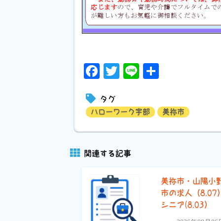
Facebook
Twitter
Line
共
有
タグ
ハローワーク宇部
美祢市
関連する記事
美祢市・山陽小
市の求人（8.07
シニア(8.03）