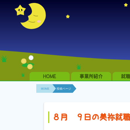
HOME
事業所紹介
就
HOME
投稿ページ
８月 ９日の美祢就