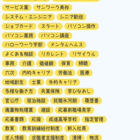
サービス業
サンワーク美祢
システム・エンジニア
シニア歓迎
ジョブカード
スタート
パソコン操作
パソコン業務
パソコン講座
ハローワーク宇部
メンタルヘルス
よくある相談
リカレント
リサイクル
事務
介護
価値観
保育
傾聴
六次
内的キャリア
労働法
医療
地域創生
士業
外的キャリア
多様な働き方
失業保険
学びなおし
官公庁
宿泊施設
就職氷河期
履歴書
廃棄物処理業
建設
応募前職場見学
応募書類
応援
成進高等学校
指定管理
教育
教育訓練給付制度
新入社員
求人情報
求職者支援制度
清掃
物流