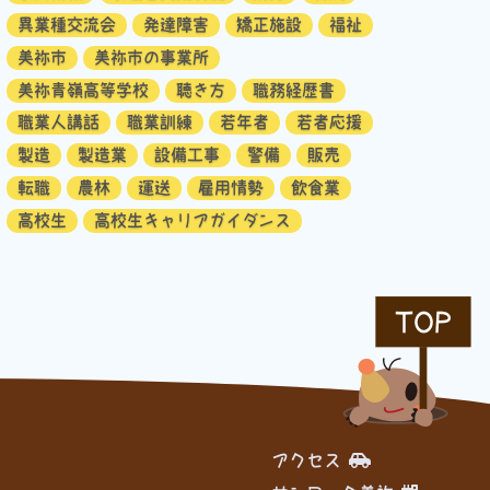
異業種交流会
発達障害
矯正施設
福祉
美祢市
美祢市の事業所
美祢青嶺高等学校
聴き方
職務経歴書
職業人講話
職業訓練
若年者
若者応援
製造
製造業
設備工事
警備
販売
転職
農林
運送
雇用情勢
飲食業
高校生
高校生キャリアガイダンス
TOP
アクセス