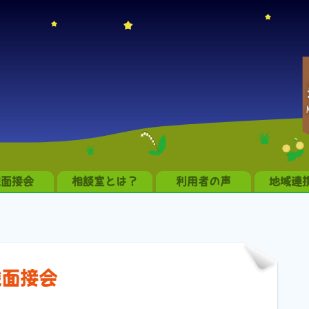
職面接会
相談室とは？
利用者の声
地域連
職面接会