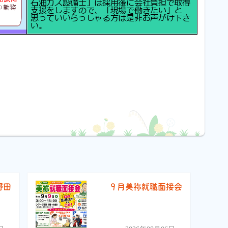
野田
９月美祢就職面接会
）