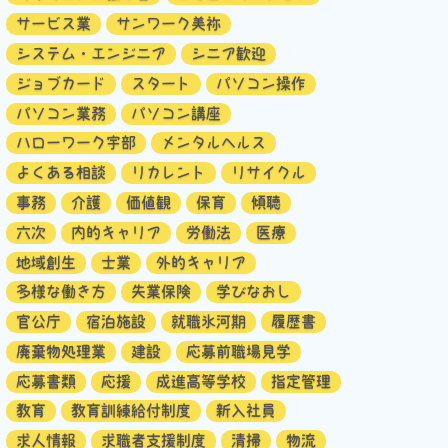
サービス業
サンワーク美祢
システム・エンジニア
シニア歓迎
ジョブカード
スタート
パソコン操作
パソコン業務
パソコン講座
ハローワーク宇部
メンタルヘルス
よくある相談
リカレント
リサイクル
事務
介護
価値観
保育
傾聴
六次
内的キャリア
労働法
医療
地域創生
士業
外的キャリア
多様な働き方
失業保険
学びなおし
官公庁
宿泊施設
就職氷河期
履歴書
廃棄物処理業
建設
応募前職場見学
応募書類
応援
成進高等学校
指定管理
教育
教育訓練給付制度
新入社員
求人情報
求職者支援制度
清掃
物流