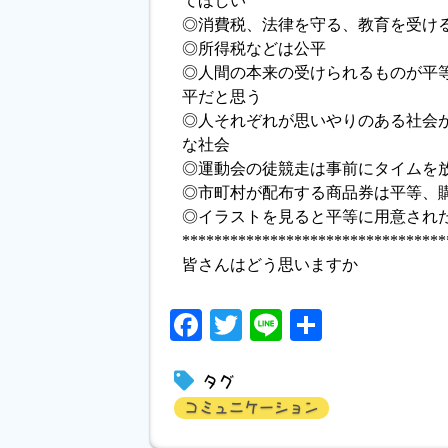
てほしい
◎消費税、法律を守る、教育を受け
◎所得税などは公平
◎人間の本来の受けられるものが平
平だと思う
◎人それぞれが思いやりのある社会
な社会
◎運動会の徒競走は事前にタイムを
◎市町村が配布する商品券は平等、
◎イラストを見ると平等に用意され
*********************************
皆さんはどう思いますか
Facebook
Twitter
Line
共
有
タグ
コミュニケーション