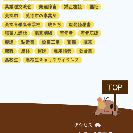
異業種交流会
発達障害
矯正施設
福祉
美祢市
美祢市の事業所
美祢青嶺高等学校
聴き方
職務経歴書
職業人講話
職業訓練
若年者
若者応援
製造
製造業
設備工事
警備
販売
転職
農林
運送
雇用情勢
飲食業
高校生
高校生キャリアガイダンス
TOP
アクセス