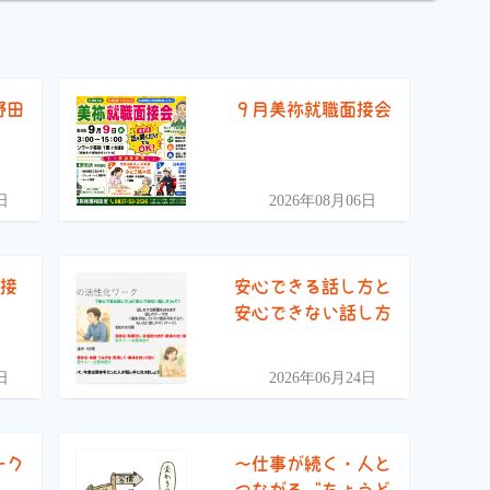
野田
９月美祢就職面接会
）
日
2026年08月06日
面接
安心できる話し方と
安心できない話し方
日
2026年06月24日
ーク
〜仕事が続く・人と
つながる“ちょうど