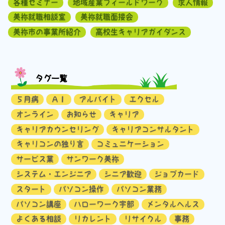
各種セミナー
地域産業フィールドワーク
求人情報
美祢就職相談室
美祢就職面接会
美祢市の事業所紹介
高校生キャリアガイダンス
タグ一覧
５月病
ＡＩ
アルバイト
エクセル
オンライン
お知らせ
キャリア
キャリアカウンセリング
キャリアコンサルタント
キャリコンの独り言
コミュニケーション
サービス業
サンワーク美祢
システム・エンジニア
シニア歓迎
ジョブカード
スタート
パソコン操作
パソコン業務
パソコン講座
ハローワーク宇部
メンタルヘルス
よくある相談
リカレント
リサイクル
事務