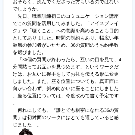
おそらく、読んでくださった方もいるのではない
でしょうか。
履歴書ジェネレーター
先日、職業訓練初日のコミュニケーション講座
でこの質問を活用してみました。「アイスブレイ
ク」や「聴くこと」への意識を高めることも目的
としてありました。時間の制約もあり、幅広い年
齢層の参加者がいたため、36の質問のうち約半数
を選びました。
「36個の質問が終わったら、互いの目を見て、4
分間黙ってお互いを見つめます」というワークだ
けは、お互いに握手をしてお礼を伝える形に変更
しました。また、座る位置についても、真正面に
向かい合わず、斜め向かいに座ることにしました
。座る位置については、今度改めて書く予定です
。
何れにしても、『誰とでも親密になれる36の質
問』は初対面のワークにはとても適していると感
じました 。