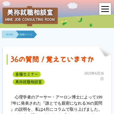
美祢就職相談室
MINE JOB CONSULTING ROOM
HOME
HOME
投稿ページ
事業所紹介
就職面接会
36の質問！覚えていますか
相談室とは？
2023年6月26
各種セミナー
利用者の声
日
美祢就職相談室
地域連携事業
心理学者のアーサー・アーロン博士によって199
求人情報検索
7年に発表された『誰とでも親密になれる36の質問
』の説明を、私は4月にコラムで取り上げました。
各種セミナー