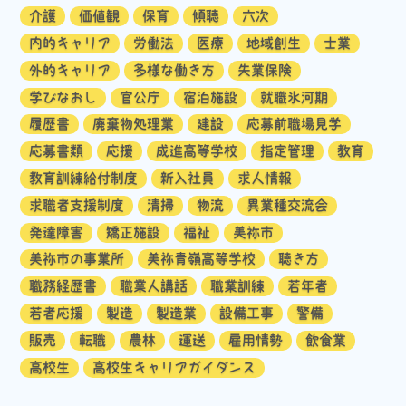
介護
価値観
保育
傾聴
六次
内的キャリア
労働法
医療
地域創生
士業
外的キャリア
多様な働き方
失業保険
学びなおし
官公庁
宿泊施設
就職氷河期
履歴書
廃棄物処理業
建設
応募前職場見学
応募書類
応援
成進高等学校
指定管理
教育
教育訓練給付制度
新入社員
求人情報
求職者支援制度
清掃
物流
異業種交流会
発達障害
矯正施設
福祉
美祢市
美祢市の事業所
美祢青嶺高等学校
聴き方
職務経歴書
職業人講話
職業訓練
若年者
若者応援
製造
製造業
設備工事
警備
販売
転職
農林
運送
雇用情勢
飲食業
高校生
高校生キャリアガイダンス