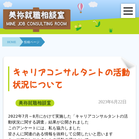
美祢就職相談室
MINE JOB CONSULTING ROOM
HOME
HOME
投稿ページ
事業所紹介
就職面接会
キャリアコンサルタントの活動
相談室とは？
状況について
利用者の声
2023年6月22日
美祢就職相談室
地域連携事業
2022年7月～8月にかけて実施した「キャリアコンサルタントの活
動状況に関する調査」結果が公開されました

求人情報検索
このアンケートには、私も協力しました

皆さんに関連のある情報を抜粋して公開したいと思います

各種セミナー