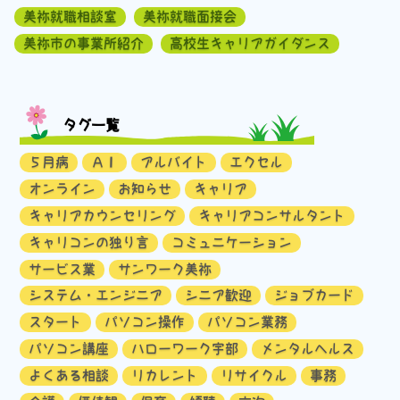
美祢就職相談室
美祢就職面接会
美祢市の事業所紹介
高校生キャリアガイダンス
タグ一覧
５月病
ＡＩ
アルバイト
エクセル
オンライン
お知らせ
キャリア
キャリアカウンセリング
キャリアコンサルタント
キャリコンの独り言
コミュニケーション
サービス業
サンワーク美祢
システム・エンジニア
シニア歓迎
ジョブカード
スタート
パソコン操作
パソコン業務
パソコン講座
ハローワーク宇部
メンタルヘルス
よくある相談
リカレント
リサイクル
事務