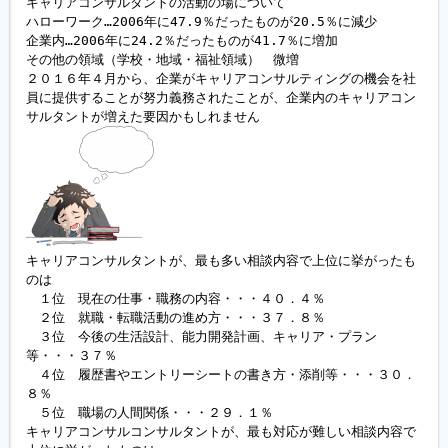
キャリアコンサルタントの活動の場について

ハローワーク…2006年に47.9％だったものが20.5％に減少

企業内…2006年に24.2％だったものが41.7％に増加

履歴書ジェネレーター
その他の領域（学校・地域・福祉領域）　微増

２０１６年４月から、企業がキャリアコンサルティングの機会を社
員に提供することが努力義務されたことが、企業内のキャリアコン
キャリアコンサルタントが、最も多い相談内容で上位に挙がったも
のは

　１位　現在の仕事・職務の内容・・・４０．４％

　２位　就職・転職活動の進め方・・・３７．８％

　３位　今後の生活設計、能力開発計画、キャリア・プラン
等・・・３７％

　４位　履歴書やエントリーシートの書き方・添削等・・・３０．
８％

　５位　職場の人間関係・・・２９．１％

キャリアコンサルコンサルタントが、最も対応が難しい相談内容で