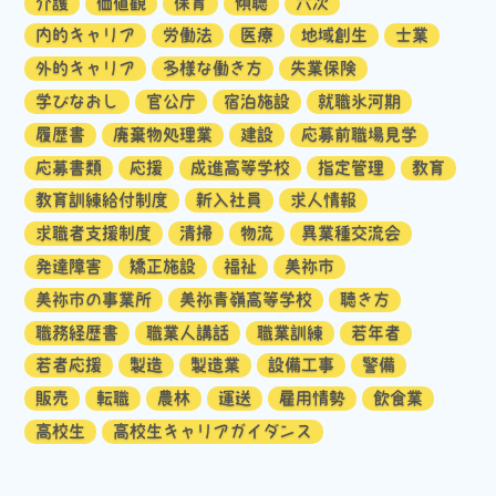
介護
価値観
保育
傾聴
六次
内的キャリア
労働法
医療
地域創生
士業
外的キャリア
多様な働き方
失業保険
学びなおし
官公庁
宿泊施設
就職氷河期
履歴書
廃棄物処理業
建設
応募前職場見学
応募書類
応援
成進高等学校
指定管理
教育
教育訓練給付制度
新入社員
求人情報
求職者支援制度
清掃
物流
異業種交流会
発達障害
矯正施設
福祉
美祢市
美祢市の事業所
美祢青嶺高等学校
聴き方
職務経歴書
職業人講話
職業訓練
若年者
若者応援
製造
製造業
設備工事
警備
販売
転職
農林
運送
雇用情勢
飲食業
高校生
高校生キャリアガイダンス