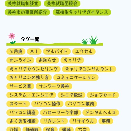
美祢就職相談室
美祢就職面接会
美祢市の事業所紹介
高校生キャリアガイダンス
タグ一覧
５月病
ＡＩ
アルバイト
エクセル
オンライン
お知らせ
キャリア
キャリアカウンセリング
キャリアコンサルタント
キャリコンの独り言
コミュニケーション
サービス業
サンワーク美祢
システム・エンジニア
シニア歓迎
ジョブカード
スタート
パソコン操作
パソコン業務
パソコン講座
ハローワーク宇部
メンタルヘルス
よくある相談
リカレント
リサイクル
事務
介護
価値観
保育
傾聴
六次