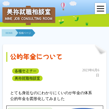
美祢就職相談室
MINE JOB CONSULTING ROOM
HOME
HOME
投稿ページ
事業所紹介
就職面接会
公的年金について
相談室とは？
2023年6月6
各種セミナー
利用者の声
日
美祢就職相談室
地域連携事業
とても身近なのにわかりにくいのが年金の体系
求人情報検索
公的年金を図形化してみました
各種セミナー