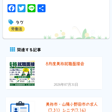
Facebook
Twitter
Line
共
有
タグ
労働法
関連する記事
8月度美祢就職面接会
2026年07月31日
美祢市・山陽小野田市の求人
（7.31）シニア(7.16）