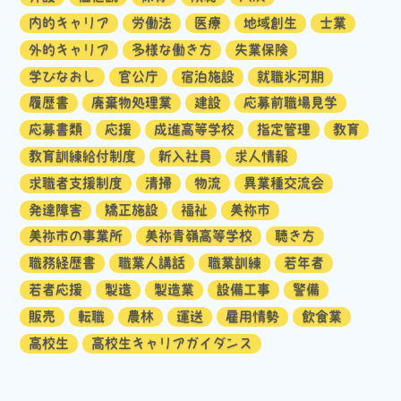
内的キャリア
労働法
医療
地域創生
士業
外的キャリア
多様な働き方
失業保険
学びなおし
官公庁
宿泊施設
就職氷河期
履歴書
廃棄物処理業
建設
応募前職場見学
応募書類
応援
成進高等学校
指定管理
教育
教育訓練給付制度
新入社員
求人情報
求職者支援制度
清掃
物流
異業種交流会
発達障害
矯正施設
福祉
美祢市
美祢市の事業所
美祢青嶺高等学校
聴き方
職務経歴書
職業人講話
職業訓練
若年者
若者応援
製造
製造業
設備工事
警備
販売
転職
農林
運送
雇用情勢
飲食業
高校生
高校生キャリアガイダンス