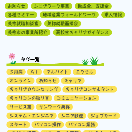
お知らせ
シニアワーク事業
助成金、支援金
各種セミナー
地域産業フィールドワーク
求人情報
美祢就職相談室
美祢就職面接会
美祢市の事業所紹介
高校生キャリアガイダンス
タグ一覧
５月病
ＡＩ
アルバイト
エクセル
オンライン
お知らせ
キャリア
キャリアカウンセリング
キャリアコンサルタント
キャリコンの独り言
コミュニケーション
サービス業
サンワーク美祢
システム・エンジニア
シニア歓迎
ジョブカード
スタート
パソコン操作
パソコン業務