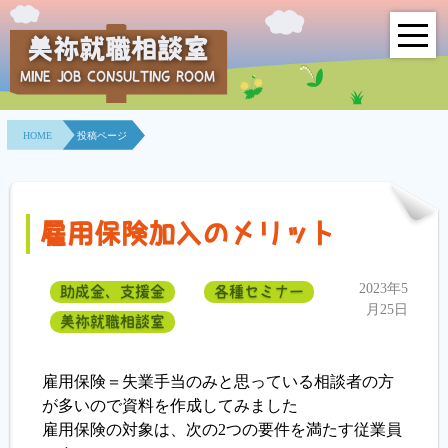
美祢就職相談室
MINE JOB CONSULTING ROOM
HOME
HOME
投稿ページ
事業所紹介
就職面接会
雇用保険加入のメリット
相談室とは？
2023年5
助成金、支援金
各種セミナー
利用者の声
月25日
美祢就職相談室
地域連携事業
雇用保険＝失業手当のみと思っている相談者の方
求人情報検索
が多いので資料を作成してみました
雇用保険の対象は、次の2つの要件を満たす従業員
各種セミナー