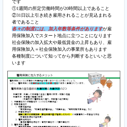
です
①1週間の所定労働時間が20時間以上であること
履歴書ジェネレーター
②31日以上引き続き雇用されることが見込まれる
者であること
各々の制度には、加入年数等条件があります
が雇
用保険加入でスタート地点に立つことになります
社会保険の加入拡大や最低賃金の上昇もあり、雇
用保険加入＝社会保険加入の事業所もあります
各種制度について知ってから判断するといいと思
います