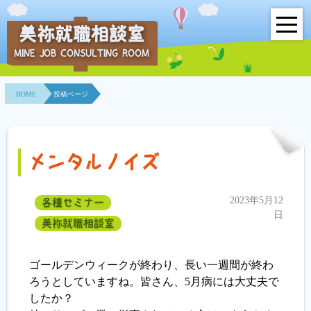
美祢就職相談室
MINE JOB CONSULTING ROOM
HOME
HOME
投稿ページ
事業所紹介
就職面接会
メンタルノイズ
相談室とは？
2023年5月12
各種セミナー
利用者の声
日
美祢就職相談室
地域連携事業
ゴールデンウィークが終わり、長い一週間が終わ
求人情報検索
ろうとしていますね。皆さん、5月病には大丈夫で
したか？
各種セミナー