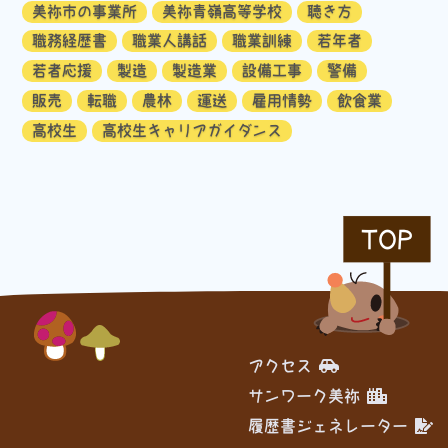
美祢市の事業所
美祢青嶺高等学校
聴き方
職務経歴書
職業人講話
職業訓練
若年者
若者応援
製造
製造業
設備工事
警備
販売
転職
農林
運送
雇用情勢
飲食業
高校生
高校生キャリアガイダンス
TOP
アクセス
サンワーク美祢
履歴書ジェネレーター