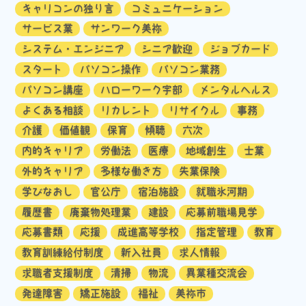
キャリコンの独り言
コミュニケーション
サービス業
サンワーク美祢
システム・エンジニア
シニア歓迎
ジョブカード
スタート
パソコン操作
パソコン業務
パソコン講座
ハローワーク宇部
メンタルヘルス
よくある相談
リカレント
リサイクル
事務
介護
価値観
保育
傾聴
六次
内的キャリア
労働法
医療
地域創生
士業
外的キャリア
多様な働き方
失業保険
学びなおし
官公庁
宿泊施設
就職氷河期
履歴書
廃棄物処理業
建設
応募前職場見学
応募書類
応援
成進高等学校
指定管理
教育
教育訓練給付制度
新入社員
求人情報
求職者支援制度
清掃
物流
異業種交流会
発達障害
矯正施設
福祉
美祢市