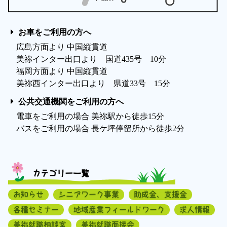
お車をご利用の方へ
広島方面より 中国縦貫道
美祢インター出口より 国道435号 10分
福岡方面より 中国縦貫道
美祢西インター出口より 県道33号 15分
公共交通機関をご利用の方へ
電車をご利用の場合 美祢駅から徒歩15分
バスをご利用の場合 長ケ坪停留所から徒歩2分
カテゴリー一覧
お知らせ
シニアワーク事業
助成金、支援金
各種セミナー
地域産業フィールドワーク
求人情報
美祢就職相談室
美祢就職面接会