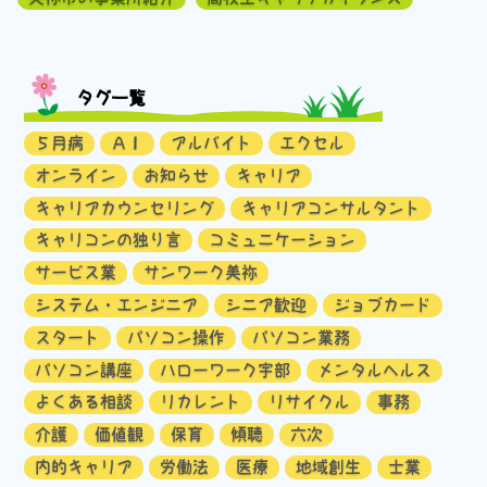
タグ一覧
５月病
ＡＩ
アルバイト
エクセル
オンライン
お知らせ
キャリア
キャリアカウンセリング
キャリアコンサルタント
キャリコンの独り言
コミュニケーション
サービス業
サンワーク美祢
システム・エンジニア
シニア歓迎
ジョブカード
スタート
パソコン操作
パソコン業務
パソコン講座
ハローワーク宇部
メンタルヘルス
よくある相談
リカレント
リサイクル
事務
介護
価値観
保育
傾聴
六次
内的キャリア
労働法
医療
地域創生
士業