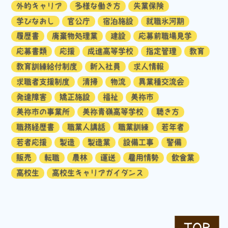
外的キャリア
多様な働き方
失業保険
学びなおし
官公庁
宿泊施設
就職氷河期
履歴書
廃棄物処理業
建設
応募前職場見学
応募書類
応援
成進高等学校
指定管理
教育
教育訓練給付制度
新入社員
求人情報
求職者支援制度
清掃
物流
異業種交流会
発達障害
矯正施設
福祉
美祢市
美祢市の事業所
美祢青嶺高等学校
聴き方
職務経歴書
職業人講話
職業訓練
若年者
若者応援
製造
製造業
設備工事
警備
販売
転職
農林
運送
雇用情勢
飲食業
高校生
高校生キャリアガイダンス
TOP