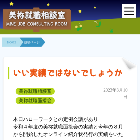
美祢就職相談室
MINE JOB CONSULTING ROOM
HOME
HOME
投稿ページ
事業所紹介
就職面接会
いい実績ではないでしょうか
相談室とは？
2023年3月10
美祢就職相談室
利用者の声
日
美祢就職面接会
地域連携事業
本日ハローワークとの定例会議があり
求人情報検索
令和４年度の美祢就職面接会の実績と今年の８月
から開始したオンライン紹介状発行の実績をいた
各種セミナー