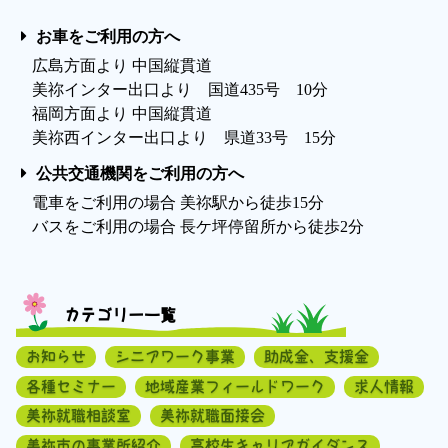
お車をご利用の方へ
広島方面より 中国縦貫道
美祢インター出口より 国道435号 10分
福岡方面より 中国縦貫道
美祢西インター出口より 県道33号 15分
公共交通機関をご利用の方へ
電車をご利用の場合 美祢駅から徒歩15分
バスをご利用の場合 長ケ坪停留所から徒歩2分
カテゴリー一覧
お知らせ
シニアワーク事業
助成金、支援金
各種セミナー
地域産業フィールドワーク
求人情報
美祢就職相談室
美祢就職面接会
美祢市の事業所紹介
高校生キャリアガイダンス