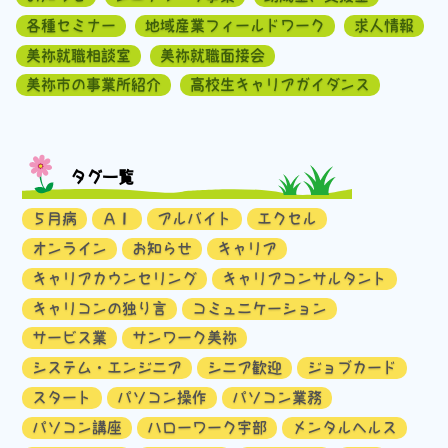
各種セミナー
地域産業フィールドワーク
求人情報
美祢就職相談室
美祢就職面接会
美祢市の事業所紹介
高校生キャリアガイダンス
タグ一覧
５月病
ＡＩ
アルバイト
エクセル
オンライン
お知らせ
キャリア
キャリアカウンセリング
キャリアコンサルタント
キャリコンの独り言
コミュニケーション
サービス業
サンワーク美祢
システム・エンジニア
シニア歓迎
ジョブカード
スタート
パソコン操作
パソコン業務
パソコン講座
ハローワーク宇部
メンタルヘルス