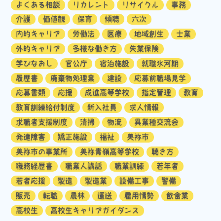
よくある相談
リカレント
リサイクル
事務
介護
価値観
保育
傾聴
六次
内的キャリア
労働法
医療
地域創生
士業
外的キャリア
多様な働き方
失業保険
学びなおし
官公庁
宿泊施設
就職氷河期
履歴書
廃棄物処理業
建設
応募前職場見学
応募書類
応援
成進高等学校
指定管理
教育
教育訓練給付制度
新入社員
求人情報
求職者支援制度
清掃
物流
異業種交流会
発達障害
矯正施設
福祉
美祢市
美祢市の事業所
美祢青嶺高等学校
聴き方
職務経歴書
職業人講話
職業訓練
若年者
若者応援
製造
製造業
設備工事
警備
販売
転職
農林
運送
雇用情勢
飲食業
高校生
高校生キャリアガイダンス