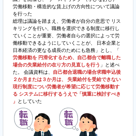
労働移動・構造的な賃上げの方向性について議論
を行った
履歴書ジェネレーター
総理は議論を踏まえ、労働者が自分の意思で リス
キリングを行い、職務を選択できる制度に移行し
ていくことが重要、労働者自らの選択によって労
働移動できるようにしていくことが、 日本企業と
日本経済の更なる成長のためにも急務」とし、「
労働移動を 円滑化するため、自己都合で離職した
場合の失業給付の在り方の見直しを行う
」と述べ
た。 会議資料は、
自己都合退職の場合求職申込後
２か月または３か月は、 失業給付を受給できない
現行制度につい労働者が希望に応じて労働移動す
る システムに移行するうえで「慎重に検討すべき
」
としていた