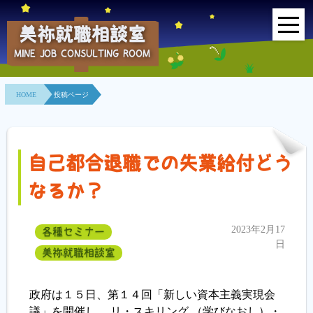
美祢就職相談室
MINE JOB CONSULTING ROOM
HOME
HOME
投稿ページ
事業所紹介
就職面接会
自己都合退職での失業給付どう
相談室とは？
なるか？
利用者の声
2023年2月17
各種セミナー
地域連携事業
日
美祢就職相談室
求人情報検索
政府は１５日、第１４回「新しい資本主義実現会
議」を開催し、 リ・スキリング （学びなおし）・
各種セミナー