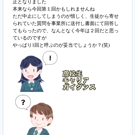
止となりました
本来なら今回第１回かもしれませんね
履歴書ジェネレーター
ただ中止にしてしまうのが惜しく、生徒から寄せ
られていた質問を事業所に送付し書面にて回答し
てもらったので、なんとなく今年は２回だと思っ
ているのですが
やっぱり1回と呼ぶのが妥当でしょうか？(笑)