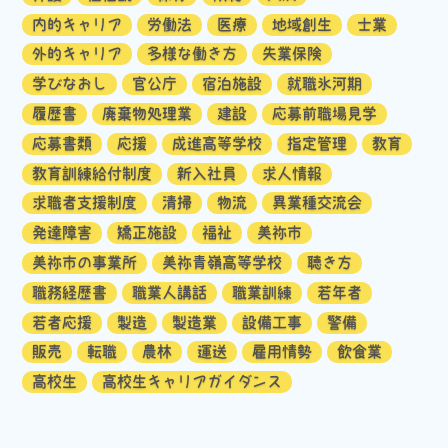
内的キャリア
労働法
医療
地域創生
士業
外的キャリア
多様な働き方
失業保険
学びなおし
官公庁
宿泊施設
就職氷河期
履歴書
廃棄物処理業
建設
応募前職場見学
応募書類
応援
成進高等学校
指定管理
教育
教育訓練給付制度
新入社員
求人情報
求職者支援制度
清掃
物流
異業種交流会
発達障害
矯正施設
福祉
美祢市
美祢市の事業所
美祢青嶺高等学校
聴き方
職務経歴書
職業人講話
職業訓練
若年者
若者応援
製造
製造業
設備工事
警備
販売
転職
農林
運送
雇用情勢
飲食業
高校生
高校生キャリアガイダンス