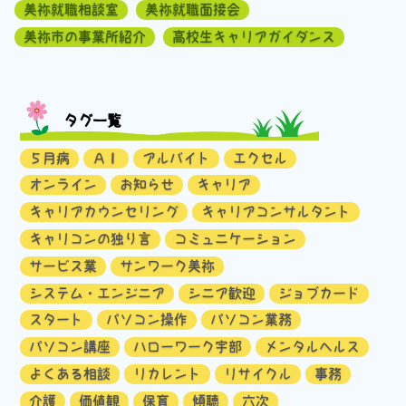
美祢就職相談室
美祢就職面接会
美祢市の事業所紹介
高校生キャリアガイダンス
タグ一覧
５月病
ＡＩ
アルバイト
エクセル
オンライン
お知らせ
キャリア
キャリアカウンセリング
キャリアコンサルタント
キャリコンの独り言
コミュニケーション
サービス業
サンワーク美祢
システム・エンジニア
シニア歓迎
ジョブカード
スタート
パソコン操作
パソコン業務
パソコン講座
ハローワーク宇部
メンタルヘルス
よくある相談
リカレント
リサイクル
事務
介護
価値観
保育
傾聴
六次