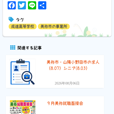
Facebook
Twitter
Line
共
有
タグ
成進高等学校
美祢市の事業所
関連する記事
美祢市・山陽小野田市の求人
（8.07）シニア(8.03）
2026年08月06日
９月美祢就職面接会