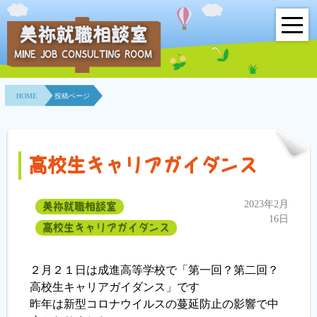
美祢就職相談室
MINE JOB CONSULTING ROOM
HOME
HOME
投稿ページ
事業所紹介
就職面接会
高校生キャリアガイダンス
相談室とは？
2023年2月
美祢就職相談室
利用者の声
16日
高校生キャリアガイダンス
地域連携事業
２月２１日は成進高等学校で「第一回？第二回？
求人情報検索
高校生キャリアガイダンス」です
昨年は新型コロナウイルスの蔓延防止の影響で中
各種セミナー