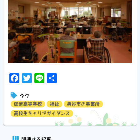
Facebook
Twitter
Line
共
有
タグ
成進高等学校
福祉
美祢市の事業所
高校生キャリアガイダンス
関連する記事