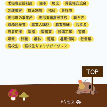
求職者支援制度
清掃
物流
異業種交流会
発達障害
矯正施設
福祉
美祢市
美祢市の事業所
美祢青嶺高等学校
聴き方
職務経歴書
職業人講話
職業訓練
若年者
若者応援
製造
製造業
設備工事
警備
販売
転職
農林
運送
雇用情勢
飲食業
高校生
高校生キャリアガイダンス
TOP
アクセス