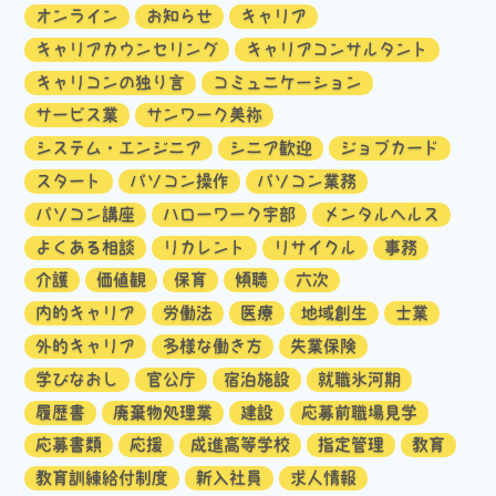
オンライン
お知らせ
キャリア
キャリアカウンセリング
キャリアコンサルタント
キャリコンの独り言
コミュニケーション
サービス業
サンワーク美祢
システム・エンジニア
シニア歓迎
ジョブカード
スタート
パソコン操作
パソコン業務
パソコン講座
ハローワーク宇部
メンタルヘルス
よくある相談
リカレント
リサイクル
事務
介護
価値観
保育
傾聴
六次
内的キャリア
労働法
医療
地域創生
士業
外的キャリア
多様な働き方
失業保険
学びなおし
官公庁
宿泊施設
就職氷河期
履歴書
廃棄物処理業
建設
応募前職場見学
応募書類
応援
成進高等学校
指定管理
教育
教育訓練給付制度
新入社員
求人情報