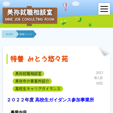
美祢就職相談室
MINE JOB CONSULTING ROOM
HOME
HOME
投稿ページ
事業所紹介
就職面接会
特養 みとう悠々苑
相談室とは？
2023
美祢就職相談室
利用者の声
年1月
美祢市の事業所紹介
18日
地域連携事業
高校生キャリアガイダンス
２０２２年度
高校生ガイダンス参加事業所
求人情報検索
各種セミナー
事業内容