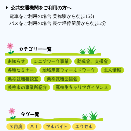
公共交通機関をご利用の方へ
電車をご利用の場合 美祢駅から徒歩15分
バスをご利用の場合 長ケ坪停留所から徒歩2分
カテゴリー一覧
お知らせ
シニアワーク事業
助成金、支援金
各種セミナー
地域産業フィールドワーク
求人情報
美祢就職相談室
美祢就職面接会
美祢市の事業所紹介
高校生キャリアガイダンス
タグ一覧
５月病
ＡＩ
アルバイト
エクセル