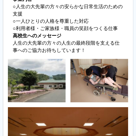
○人生の大先輩の方々の安らかな日常生活のための
支援
履歴書ジェネレーター
○一人ひとりの人格を尊重した対応
○利用者様・ご家族様・職員の笑顔をつくる仕事
高校生へのメッセージ
人生の大先輩の方々の人生の最終段階を支える仕
事へのご協力お待ちしています！