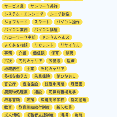
サービス業
サンワーク美祢
システム・エンジニア
シニア歓迎
ジョブカード
スタート
パソコン操作
パソコン業務
パソコン講座
ハローワーク宇部
メンタルヘルス
よくある相談
リカレント
リサイクル
事務
介護
価値観
保育
傾聴
六次
内的キャリア
労働法
医療
地域創生
士業
外的キャリア
多様な働き方
失業保険
学びなおし
官公庁
宿泊施設
就職氷河期
履歴書
廃棄物処理業
建設
応募前職場見学
応募書類
応援
成進高等学校
指定管理
教育
教育訓練給付制度
新入社員
求人情報
求職者支援制度
清掃
物流