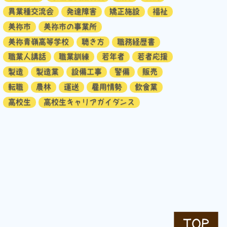
異業種交流会
発達障害
矯正施設
福祉
美祢市
美祢市の事業所
美祢青嶺高等学校
聴き方
職務経歴書
職業人講話
職業訓練
若年者
若者応援
製造
製造業
設備工事
警備
販売
転職
農林
運送
雇用情勢
飲食業
高校生
高校生キャリアガイダンス
TOP