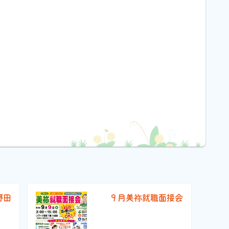
野田
９月美祢就職面接会
）