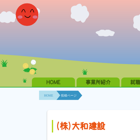
HOME
事業所紹介
就
HOME
投稿ページ
(株)大和建設