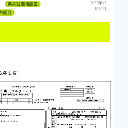
2022年12
美祢就職相談室
月20日
所紹介
ム各１名）