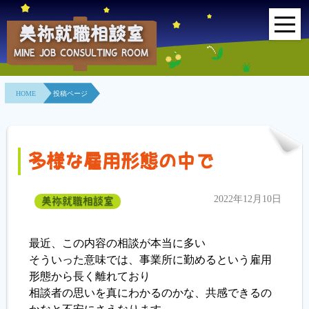
美祢就職相談室
MINE JOB CONSULTING ROOM
HOME
HOME
投稿ページ
事業所紹介
就職面接会
多様な雇用形態の中で
相談室とは？
2022年12月10日
美祢就職相談室
利用者の声
地域連携事業
最近、この内容の相談が本当に多い
そういった意味では、事業所に勤めるという雇用
求人情報検索
形態から長く離れており
相談者の思いを真にわかるのかな、共感できるの
各種セミナー