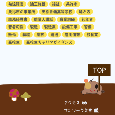
発達障害
矯正施設
福祉
美祢市
美祢市の事業所
美祢青嶺高等学校
聴き方
職務経歴書
職業人講話
職業訓練
若年者
若者応援
製造
製造業
設備工事
警備
販売
転職
農林
運送
雇用情勢
飲食業
高校生
高校生キャリアガイダンス
TOP
アクセス
サンワーク美祢