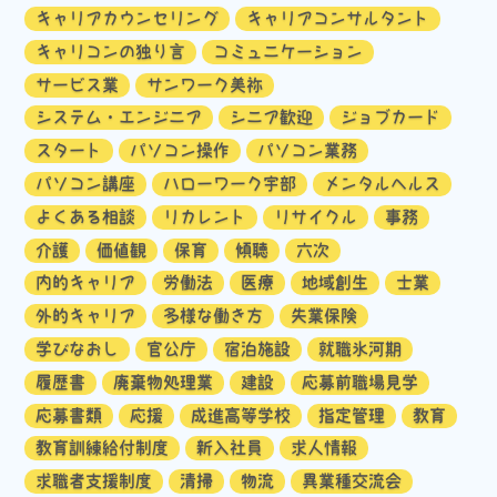
キャリアカウンセリング
キャリアコンサルタント
キャリコンの独り言
コミュニケーション
サービス業
サンワーク美祢
システム・エンジニア
シニア歓迎
ジョブカード
スタート
パソコン操作
パソコン業務
パソコン講座
ハローワーク宇部
メンタルヘルス
よくある相談
リカレント
リサイクル
事務
介護
価値観
保育
傾聴
六次
内的キャリア
労働法
医療
地域創生
士業
外的キャリア
多様な働き方
失業保険
学びなおし
官公庁
宿泊施設
就職氷河期
履歴書
廃棄物処理業
建設
応募前職場見学
応募書類
応援
成進高等学校
指定管理
教育
教育訓練給付制度
新入社員
求人情報
求職者支援制度
清掃
物流
異業種交流会