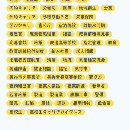
内的キャリア
労働法
医療
地域創生
士業
外的キャリア
多様な働き方
失業保険
学びなおし
官公庁
宿泊施設
就職氷河期
履歴書
廃棄物処理業
建設
応募前職場見学
応募書類
応援
成進高等学校
指定管理
教育
教育訓練給付制度
新入社員
求人情報
求職者支援制度
清掃
物流
異業種交流会
発達障害
矯正施設
福祉
美祢市
美祢市の事業所
美祢青嶺高等学校
聴き方
職務経歴書
職業人講話
職業訓練
若年者
若者応援
製造
製造業
設備工事
警備
販売
転職
農林
運送
雇用情勢
飲食業
高校生
高校生キャリアガイダンス