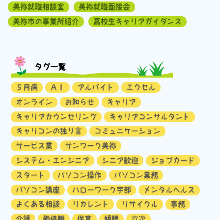
美祢就職相談室
美祢就職面接会
美祢市の事業所紹介
高校生キャリアガイダンス
タグ一覧
５月病
ＡＩ
アルバイト
エクセル
オンライン
お知らせ
キャリア
キャリアカウンセリング
キャリアコンサルタント
キャリコンの独り言
コミュニケーション
サービス業
サンワーク美祢
システム・エンジニア
シニア歓迎
ジョブカード
スタート
パソコン操作
パソコン業務
パソコン講座
ハローワーク宇部
メンタルヘルス
よくある相談
リカレント
リサイクル
事務
介護
価値観
保育
傾聴
六次