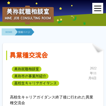
美祢就職相談室
MINE JOB CONSULTING ROOM
HOME
HOME
投稿ページ
事業所紹介
就職面接会
異業種交流会
相談室とは？
2022
美祢就職相談室
利用者の声
年11
美祢市の事業所紹介
月6日
地域連携事業
高校生キャリアガイダンス
求人情報検索
高校生キャリアガイダンス終了後に行われた異業
種交流会
各種セミナー