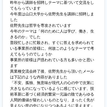
昨年から講師を招聘しテーマに基づいて交流をし
てもらっています
履歴書ジェネレーター
今年度は山口大学から佐野先生を講師に招聘しま
した
佐野先生は哲学を専攻されています
今年のテーマは「何のために人は学び、働き、生
きるのか」でした
普段忙しさに忙殺され、すぐに答えを求められて
いる事業所の皆様に、何故このようなテーマで考
えてもらうのでしょうか
事業所の皆様は戸惑われている方も多いかと思い
ます
異業種交流会終了後、佐野先生から頂いたメール
は下記のような内容がありました
「不安、孤独、無意味が現代人の心の中で次第に
大きなものになっているように感じています、技
術革新に基づく経済的繁栄一元論の陰であらゆる
人間的価値が疑わしいものとなり、まったく先が
見えない世の中になりつつあるように見えます」