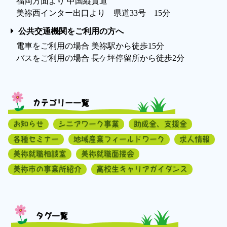
福岡方面より 中国縦貫道
美祢西インター出口より 県道33号 15分
公共交通機関をご利用の方へ
電車をご利用の場合 美祢駅から徒歩15分
バスをご利用の場合 長ケ坪停留所から徒歩2分
カテゴリー一覧
お知らせ
シニアワーク事業
助成金、支援金
各種セミナー
地域産業フィールドワーク
求人情報
美祢就職相談室
美祢就職面接会
美祢市の事業所紹介
高校生キャリアガイダンス
タグ一覧