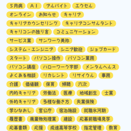
５月病
ＡＩ
アルバイト
エクセル
オンライン
お知らせ
キャリア
キャリアカウンセリング
キャリアコンサルタント
キャリコンの独り言
コミュニケーション
サービス業
サンワーク美祢
システム・エンジニア
シニア歓迎
ジョブカード
スタート
パソコン操作
パソコン業務
パソコン講座
ハローワーク宇部
メンタルヘルス
よくある相談
リカレント
リサイクル
事務
介護
価値観
保育
傾聴
六次
内的キャリア
労働法
医療
地域創生
士業
外的キャリア
多様な働き方
失業保険
学びなおし
官公庁
宿泊施設
就職氷河期
履歴書
廃棄物処理業
建設
応募前職場見学
応募書類
応援
成進高等学校
指定管理
教育