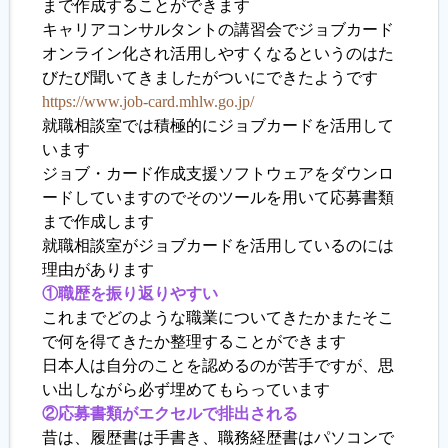
まで作成することができます
キャリアコンサルタントの講習会でジョブカード
履歴書ジェネレーター
オンライン化され活用しやすくなるというのはた
びたび聞いてきましたがついにできたようです
https://www.job-card.mhlw.go.jp/
就職相談室では積極的にジョブカードを活用して
います
ジョブ・カード作成支援ソフトウェアをダウンロ
ードしていますのでそのツールを用いて応募書類
まで作成します
就職相談室がジョブカードを活用しているのには
理由があります
①職歴を振り返りやすい
これまでどのような職業についてきたかまたそこ
で何を得てきたか整理することができます
日本人は自分のことを認めるのが苦手ですが、思
い出しながら必ず埋めてもらっています
②応募書類がエクセルで排出される
昔は、履歴書は手書き、職務経歴書はパソコンで