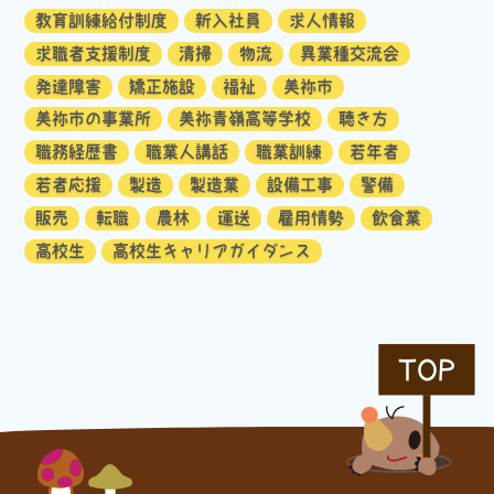
教育訓練給付制度
新入社員
求人情報
求職者支援制度
清掃
物流
異業種交流会
発達障害
矯正施設
福祉
美祢市
美祢市の事業所
美祢青嶺高等学校
聴き方
職務経歴書
職業人講話
職業訓練
若年者
若者応援
製造
製造業
設備工事
警備
販売
転職
農林
運送
雇用情勢
飲食業
高校生
高校生キャリアガイダンス
TOP