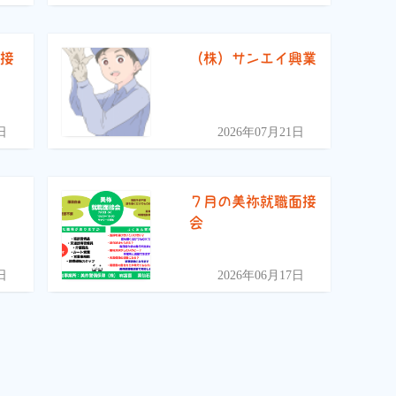
面接
（株）サンエイ興業
日
2026年07月21日
)
７月の美祢就職面接
会
日
2026年06月17日