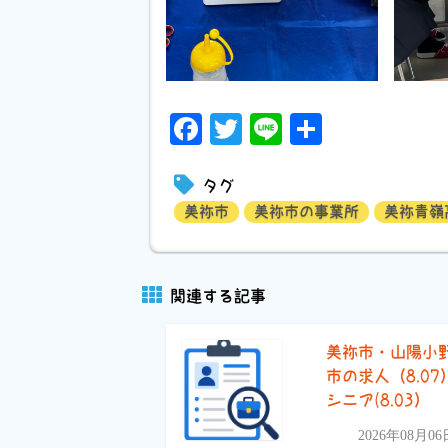
Facebook
Twitter
Line
共
有
タグ
美祢市
美祢市の事業所
美祢青嶺
関連する記事
美祢市・山陽小
市の求人（8.07
シニア(8.03）
2026年08月06