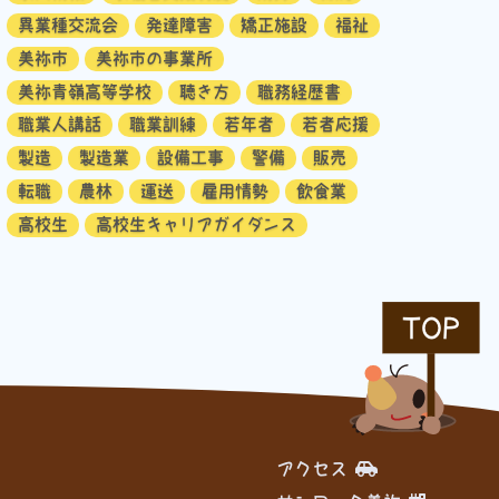
異業種交流会
発達障害
矯正施設
福祉
美祢市
美祢市の事業所
美祢青嶺高等学校
聴き方
職務経歴書
職業人講話
職業訓練
若年者
若者応援
製造
製造業
設備工事
警備
販売
転職
農林
運送
雇用情勢
飲食業
高校生
高校生キャリアガイダンス
TOP
アクセス