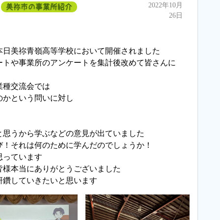
2022年10月
美祢市の事業所紹介
26日
本日美祢青嶺高等学校において開催されました
ートや事業所のアンケートを集計後改めて皆さんに
業種交流会では
のかという問いに対し
と思うから学ぶなどの意見が出ていました
び！それは何のために学んだのでしょうか！
思っています
皆様本当にありがとうございました
研鑽していきたいと思います