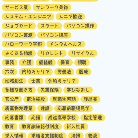
サービス業
サンワーク美祢
システム・エンジニア
シニア歓迎
ジョブカード
スタート
パソコン操作
パソコン業務
パソコン講座
ハローワーク宇部
メンタルヘルス
よくある相談
リカレント
リサイクル
事務
介護
価値観
保育
傾聴
六次
内的キャリア
労働法
医療
地域創生
士業
外的キャリア
多様な働き方
失業保険
学びなおし
官公庁
宿泊施設
就職氷河期
履歴書
廃棄物処理業
建設
応募前職場見学
応募書類
応援
成進高等学校
指定管理
教育
教育訓練給付制度
新入社員
求人情報
求職者支援制度
清掃
物流