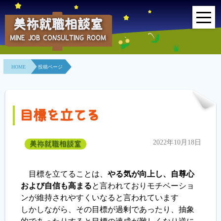
美祢就職相談室
MINE JOB CONSULTING ROOM
HOME
HOME
投稿ページ
事業所紹介
就職面接会
目標を立てる
相談室とは？
2022年10月18日
美祢就職相談室
利用者の声
地域連携事業
目標を立てることは、
やる気が向上し、自尊心
および自信も高まる
と言われておりモチベーショ
求人情報検索
ンが維持されやすくいなると言われています
しかしながら、その目標が過剰であったり、抽象
各種セミナー