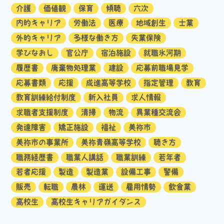
介護
価値観
保育
傾聴
六次
内的キャリア
労働法
医療
地域創生
士業
外的キャリア
多様な働き方
失業保険
学びなおし
官公庁
宿泊施設
就職氷河期
履歴書
廃棄物処理業
建設
応募前職場見学
応募書類
応援
成進高等学校
指定管理
教育
教育訓練給付制度
新入社員
求人情報
求職者支援制度
清掃
物流
異業種交流会
発達障害
矯正施設
福祉
美祢市
美祢市の事業所
美祢青嶺高等学校
聴き方
職務経歴書
職業人講話
職業訓練
若年者
若者応援
製造
製造業
設備工事
警備
販売
転職
農林
運送
雇用情勢
飲食業
高校生
高校生キャリアガイダンス