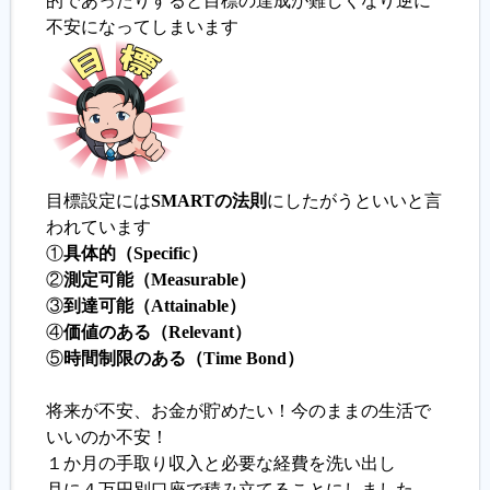
的であったりすると目標の達成が難しくなり逆に
不安になってしまいます
履歴書ジェネレーター
目標設定には
SMARTの法則
にしたがうといいと言
われています
①
具体的（Specific）
②
測定可能（Measurable）
③
到達可能（Attainable）
④
価値のある（Relevant）
⑤
時間制限のある（Time Bond）
将来が不安、お金が貯めたい！今のままの生活で
いいのか不安！
１か月の手取り収入と必要な経費を洗い出し
月に４万円別口座で積み立てることにしました