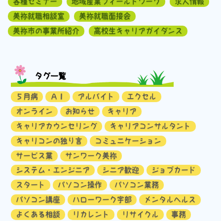
各種セミナー
地域産業フィールドワーク
求人情報
美祢就職相談室
美祢就職面接会
美祢市の事業所紹介
高校生キャリアガイダンス
タグ一覧
５月病
ＡＩ
アルバイト
エクセル
オンライン
お知らせ
キャリア
キャリアカウンセリング
キャリアコンサルタント
キャリコンの独り言
コミュニケーション
サービス業
サンワーク美祢
システム・エンジニア
シニア歓迎
ジョブカード
スタート
パソコン操作
パソコン業務
パソコン講座
ハローワーク宇部
メンタルヘルス
よくある相談
リカレント
リサイクル
事務