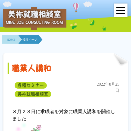
美祢就職相談室
MINE JOB CONSULTING ROOM
HOME
HOME
投稿ページ
事業所紹介
就職面接会
職業人講和
相談室とは？
2022年8月25
各種セミナー
利用者の声
日
美祢就職相談室
地域連携事業
８月２３日に求職者を対象に職業人講和を開催し
求人情報検索
ました
各種セミナー