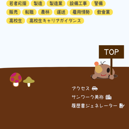
若者応援
製造
製造業
設備工事
警備
販売
転職
農林
運送
雇用情勢
飲食業
高校生
高校生キャリアガイダンス
TOP
アクセス
サンワーク美祢
履歴書ジェネレーター