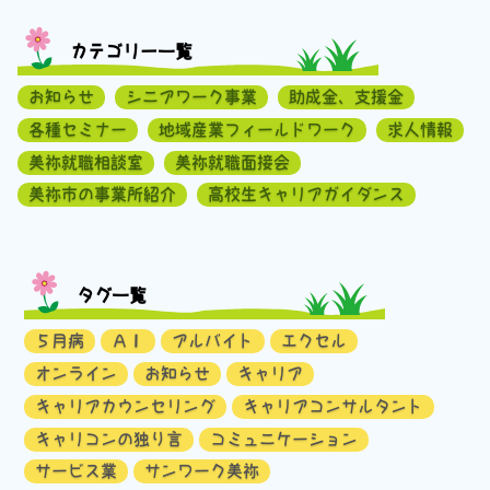
カテゴリー一覧
お知らせ
シニアワーク事業
助成金、支援金
各種セミナー
地域産業フィールドワーク
求人情報
美祢就職相談室
美祢就職面接会
美祢市の事業所紹介
高校生キャリアガイダンス
タグ一覧
５月病
ＡＩ
アルバイト
エクセル
オンライン
お知らせ
キャリア
キャリアカウンセリング
キャリアコンサルタント
キャリコンの独り言
コミュニケーション
サービス業
サンワーク美祢