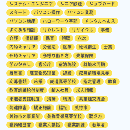
システム・エンジニア
シニア歓迎
ジョブカード
スタート
パソコン操作
パソコン業務
パソコン講座
ハローワーク宇部
メンタルヘルス
よくある相談
リカレント
リサイクル
事務
介護
価値観
保育
傾聴
六次
内的キャリア
労働法
医療
地域創生
士業
外的キャリア
多様な働き方
失業保険
学びなおし
官公庁
宿泊施設
就職氷河期
履歴書
廃棄物処理業
建設
応募前職場見学
応募書類
応援
成進高等学校
指定管理
教育
教育訓練給付制度
新入社員
求人情報
求職者支援制度
清掃
物流
異業種交流会
発達障害
矯正施設
福祉
美祢市
美祢市の事業所
美祢青嶺高等学校
聴き方
職務経歴書
職業人講話
職業訓練
若年者