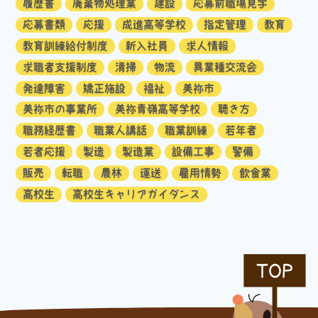
履歴書
廃棄物処理業
建設
応募前職場見学
応募書類
応援
成進高等学校
指定管理
教育
教育訓練給付制度
新入社員
求人情報
求職者支援制度
清掃
物流
異業種交流会
発達障害
矯正施設
福祉
美祢市
美祢市の事業所
美祢青嶺高等学校
聴き方
職務経歴書
職業人講話
職業訓練
若年者
若者応援
製造
製造業
設備工事
警備
販売
転職
農林
運送
雇用情勢
飲食業
高校生
高校生キャリアガイダンス
TOP