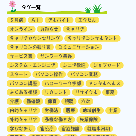
タグ一覧
５月病
ＡＩ
アルバイト
エクセル
オンライン
お知らせ
キャリア
キャリアカウンセリング
キャリアコンサルタント
キャリコンの独り言
コミュニケーション
サービス業
サンワーク美祢
システム・エンジニア
シニア歓迎
ジョブカード
スタート
パソコン操作
パソコン業務
パソコン講座
ハローワーク宇部
メンタルヘルス
よくある相談
リカレント
リサイクル
事務
介護
価値観
保育
傾聴
六次
内的キャリア
労働法
医療
地域創生
士業
外的キャリア
多様な働き方
失業保険
学びなおし
官公庁
宿泊施設
就職氷河期