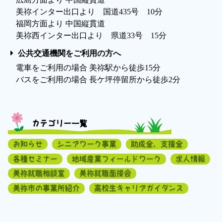
美祢インター出口より 国道435号 10分
福岡方面より 中国縦貫道
美祢西インター出口より 県道33号 15分
公共交通機関をご利用の方へ
電車をご利用の場合 美祢駅から徒歩15分
バスをご利用の場合 長ケ坪停留所から徒歩2分
カテゴリー一覧
お知らせ
シニアワーク事業
助成金、支援金
各種セミナー
地域産業フィールドワーク
求人情報
美祢就職相談室
美祢就職面接会
美祢市の事業所紹介
高校生キャリアガイダンス