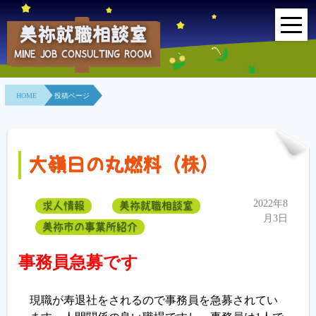
美祢就職相談室
MINE JOB CONSULTING ROOM
HOME
HOME
投稿ページ
事業所紹介
就職面接会
大嶺日の丸燃料（株）
相談室とは？
2022年8
求人情報
美祢就職相談室
利用者の声
月3日
美祢市の事業所紹介
地域連携事業
事務員急募です
求人情報検索
現職が寿退社をされるので事務員を急募されてい
各種セミナー