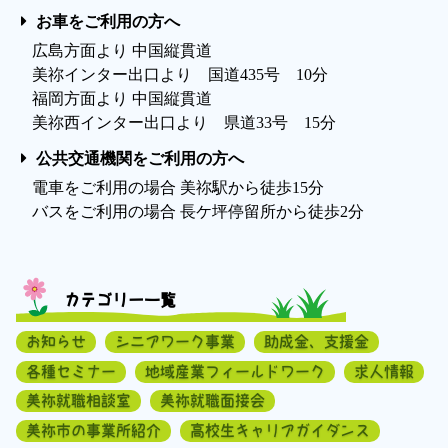
お車をご利用の方へ
広島方面より 中国縦貫道
美祢インター出口より 国道435号 10分
福岡方面より 中国縦貫道
美祢西インター出口より 県道33号 15分
公共交通機関をご利用の方へ
電車をご利用の場合 美祢駅から徒歩15分
バスをご利用の場合 長ケ坪停留所から徒歩2分
カテゴリー一覧
お知らせ
シニアワーク事業
助成金、支援金
各種セミナー
地域産業フィールドワーク
求人情報
美祢就職相談室
美祢就職面接会
美祢市の事業所紹介
高校生キャリアガイダンス