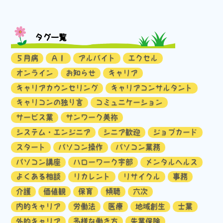
タグ一覧
５月病
ＡＩ
アルバイト
エクセル
オンライン
お知らせ
キャリア
キャリアカウンセリング
キャリアコンサルタント
キャリコンの独り言
コミュニケーション
サービス業
サンワーク美祢
システム・エンジニア
シニア歓迎
ジョブカード
スタート
パソコン操作
パソコン業務
パソコン講座
ハローワーク宇部
メンタルヘルス
よくある相談
リカレント
リサイクル
事務
介護
価値観
保育
傾聴
六次
内的キャリア
労働法
医療
地域創生
士業
外的キャリア
多様な働き方
失業保険