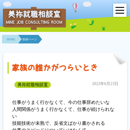
美祢就職相談室
MINE JOB CONSULTING ROOM
HOME
HOME
投稿ページ
事業所紹介
就職面接会
家族の誰かがつらいとき
相談室とは？
2022年6月23日
美祢就職相談室
利用者の声
地域連携事業
仕事がうまく行かなくて、今の仕事辞めたいな
人間関係がうまく行かなくて、仕事が続けられな
求人情報検索
い
技能技術が未熟で、反省文ばかり書かされる
各種セミナー