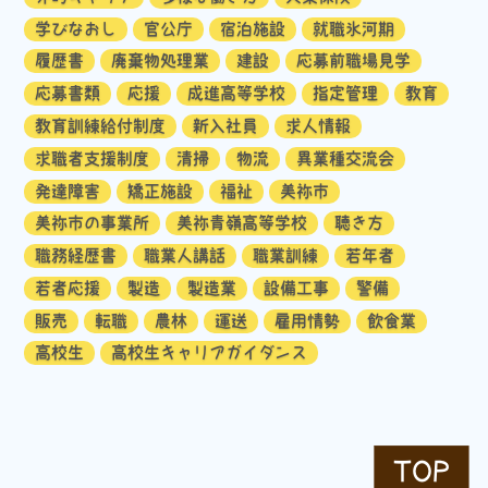
学びなおし
官公庁
宿泊施設
就職氷河期
履歴書
廃棄物処理業
建設
応募前職場見学
応募書類
応援
成進高等学校
指定管理
教育
教育訓練給付制度
新入社員
求人情報
求職者支援制度
清掃
物流
異業種交流会
発達障害
矯正施設
福祉
美祢市
美祢市の事業所
美祢青嶺高等学校
聴き方
職務経歴書
職業人講話
職業訓練
若年者
若者応援
製造
製造業
設備工事
警備
販売
転職
農林
運送
雇用情勢
飲食業
高校生
高校生キャリアガイダンス
TOP