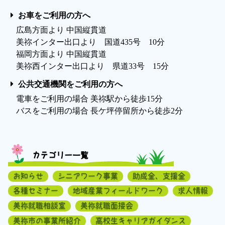
お車をご利用の方へ
広島方面より 中国縦貫道
美祢インター出口より 国道435号 10分
福岡方面より 中国縦貫道
美祢西インター出口より 県道33号 15分
公共交通機関をご利用の方へ
電車をご利用の場合 美祢駅から徒歩15分
バスをご利用の場合 長ケ坪停留所から徒歩2分
カテゴリー一覧
お知らせ
シニアワーク事業
助成金、支援金
各種セミナー
地域産業フィールドワーク
求人情報
美祢就職相談室
美祢就職面接会
美祢市の事業所紹介
高校生キャリアガイダンス