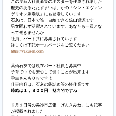
この度新入社員募集のポスターを作成されました
歴史のあるたたずまいは、かの「シン・エヴァン
履歴書ジェネレーター
ゲリオン劇場版」にも登場しています
石灰は、日本で唯一自給できる鉱山資源です
男女問わず活躍されています。あなたも一員とな
って働きませんか
社員、パート共に募集されています
詳しくは下記ホームページをご覧ください
https://yakusen.com/
薬仙石灰では現在パート社員も募集中
子育て中でも安心して働くことが出来ます
学生さんもＯＫですよ
仕事内容は、石灰の袋詰め等の軽作業です
時給は１，３００円
魅力的ですね
６月１日号の美祢市広報「げんきみね」にも記事
が掲載されました