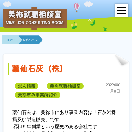
美祢就職相談室
MINE JOB CONSULTING ROOM
HOME
HOME
投稿ページ
事業所紹介
就職面接会
薬仙石灰（株）
相談室とは？
2022年6
求人情報
美祢就職相談室
利用者の声
月8日
美祢市の事業所紹介
地域連携事業
薬仙石灰は、美祢市にあり事業内容は「石灰岩採
求人情報検索
掘及び製造販売」です
昭和５年創業という歴史のある会社です
各種セミナー