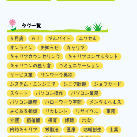
タグ一覧
５月病
ＡＩ
アルバイト
エクセル
オンライン
お知らせ
キャリア
キャリアカウンセリング
キャリアコンサルタント
キャリコンの独り言
コミュニケーション
サービス業
サンワーク美祢
システム・エンジニア
シニア歓迎
ジョブカード
スタート
パソコン操作
パソコン業務
パソコン講座
ハローワーク宇部
メンタルヘルス
よくある相談
リカレント
リサイクル
事務
介護
価値観
保育
傾聴
六次
内的キャリア
労働法
医療
地域創生
士業