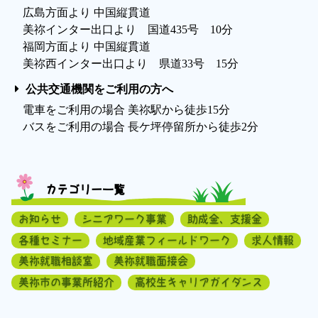
広島方面より 中国縦貫道
美祢インター出口より 国道435号 10分
福岡方面より 中国縦貫道
美祢西インター出口より 県道33号 15分
公共交通機関をご利用の方へ
電車をご利用の場合 美祢駅から徒歩15分
バスをご利用の場合 長ケ坪停留所から徒歩2分
カテゴリー一覧
お知らせ
シニアワーク事業
助成金、支援金
各種セミナー
地域産業フィールドワーク
求人情報
美祢就職相談室
美祢就職面接会
美祢市の事業所紹介
高校生キャリアガイダンス