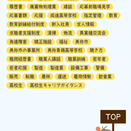
履歴書
廃棄物処理業
建設
応募前職場見学
応募書類
応援
成進高等学校
指定管理
教育
教育訓練給付制度
新入社員
求人情報
求職者支援制度
清掃
物流
異業種交流会
発達障害
矯正施設
福祉
美祢市
美祢市の事業所
美祢青嶺高等学校
聴き方
職務経歴書
職業人講話
職業訓練
若年者
若者応援
製造
製造業
設備工事
警備
販売
転職
農林
運送
雇用情勢
飲食業
高校生
高校生キャリアガイダンス
TOP