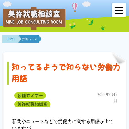
美祢就職相談室
MINE JOB CONSULTING ROOM
HOME
HOME
投稿ページ
事業所紹介
就職面接会
知ってるようで知らない労働力
相談室とは？
用語
利用者の声
2022年6月7
各種セミナー
地域連携事業
日
美祢就職相談室
求人情報検索
新聞やニュースなどで労働力に関する用語が出て
いますが
各種セミナー