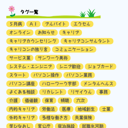
タグ一覧
５月病
ＡＩ
アルバイト
エクセル
オンライン
お知らせ
キャリア
キャリアカウンセリング
キャリアコンサルタント
キャリコンの独り言
コミュニケーション
サービス業
サンワーク美祢
システム・エンジニア
シニア歓迎
ジョブカード
スタート
パソコン操作
パソコン業務
パソコン講座
ハローワーク宇部
メンタルヘルス
よくある相談
リカレント
リサイクル
事務
介護
価値観
保育
傾聴
六次
内的キャリア
労働法
医療
地域創生
士業
外的キャリア
多様な働き方
失業保険
学びなおし
官公庁
宿泊施設
就職氷河期