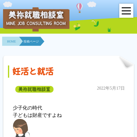
美祢就職相談室
MINE JOB CONSULTING ROOM
HOME
HOME
投稿ページ
事業所紹介
就職面接会
妊活と就活
相談室とは？
2022年5月17日
美祢就職相談室
利用者の声
地域連携事業
少子化の時代
子どもは財産ですよね
求人情報検索
各種セミナー