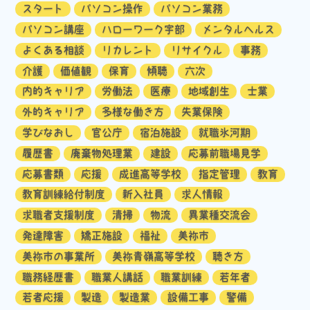
スタート
パソコン操作
パソコン業務
パソコン講座
ハローワーク宇部
メンタルヘルス
よくある相談
リカレント
リサイクル
事務
介護
価値観
保育
傾聴
六次
内的キャリア
労働法
医療
地域創生
士業
外的キャリア
多様な働き方
失業保険
学びなおし
官公庁
宿泊施設
就職氷河期
履歴書
廃棄物処理業
建設
応募前職場見学
応募書類
応援
成進高等学校
指定管理
教育
教育訓練給付制度
新入社員
求人情報
求職者支援制度
清掃
物流
異業種交流会
発達障害
矯正施設
福祉
美祢市
美祢市の事業所
美祢青嶺高等学校
聴き方
職務経歴書
職業人講話
職業訓練
若年者
若者応援
製造
製造業
設備工事
警備