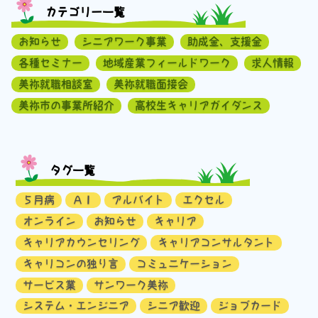
カテゴリー一覧
お知らせ
シニアワーク事業
助成金、支援金
各種セミナー
地域産業フィールドワーク
求人情報
美祢就職相談室
美祢就職面接会
美祢市の事業所紹介
高校生キャリアガイダンス
タグ一覧
５月病
ＡＩ
アルバイト
エクセル
オンライン
お知らせ
キャリア
キャリアカウンセリング
キャリアコンサルタント
キャリコンの独り言
コミュニケーション
サービス業
サンワーク美祢
システム・エンジニア
シニア歓迎
ジョブカード