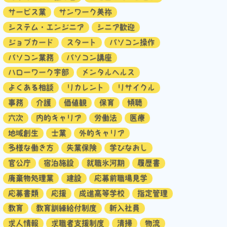
サービス業
サンワーク美祢
システム・エンジニア
シニア歓迎
ジョブカード
スタート
パソコン操作
パソコン業務
パソコン講座
ハローワーク宇部
メンタルヘルス
よくある相談
リカレント
リサイクル
事務
介護
価値観
保育
傾聴
六次
内的キャリア
労働法
医療
地域創生
士業
外的キャリア
多様な働き方
失業保険
学びなおし
官公庁
宿泊施設
就職氷河期
履歴書
廃棄物処理業
建設
応募前職場見学
応募書類
応援
成進高等学校
指定管理
教育
教育訓練給付制度
新入社員
求人情報
求職者支援制度
清掃
物流