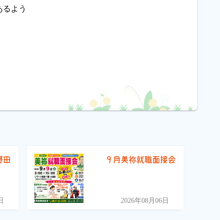
あるよう
野田
９月美祢就職面接会
）
日
2026年08月06日