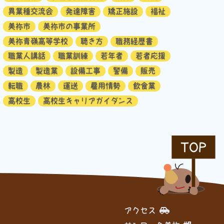
異業種交流会
発達障害
矯正施設
福祉
美祢市
美祢市の事業所
美祢青嶺高等学校
聴き方
職務経歴書
職業人講話
職業訓練
若年者
若者応援
製造
製造業
設備工事
警備
販売
転職
農林
運送
雇用情勢
飲食業
高校生
高校生キャリアガイダンス
TOP
アクセス