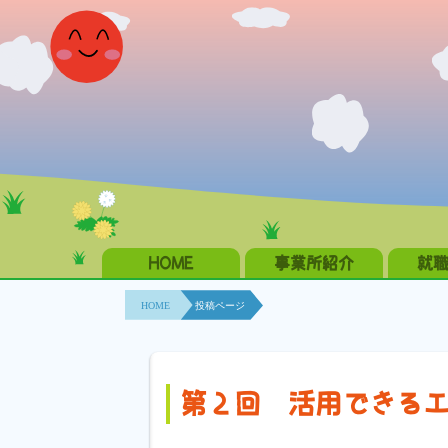
HOME
事業所紹介
就
HOME
投稿ページ
第２回 活用できる