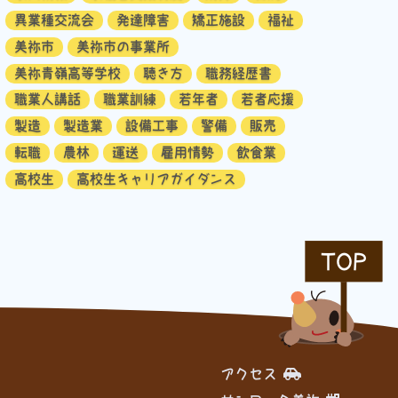
異業種交流会
発達障害
矯正施設
福祉
美祢市
美祢市の事業所
美祢青嶺高等学校
聴き方
職務経歴書
職業人講話
職業訓練
若年者
若者応援
製造
製造業
設備工事
警備
販売
転職
農林
運送
雇用情勢
飲食業
高校生
高校生キャリアガイダンス
TOP
アクセス