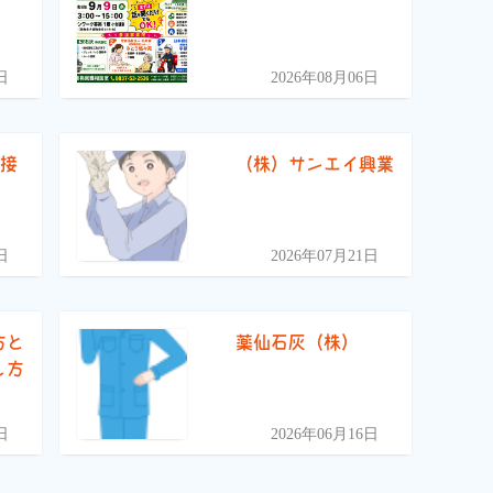
）
日
2026年08月06日
面接
（株）サンエイ興業
日
2026年07月21日
方と
薬仙石灰（株）
し方
日
2026年06月16日