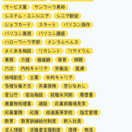
サービス業
サンワーク美祢
システム・エンジニア
シニア歓迎
ジョブカード
スタート
パソコン操作
パソコン業務
パソコン講座
ハローワーク宇部
メンタルヘルス
よくある相談
リカレント
リサイクル
事務
介護
価値観
保育
傾聴
六次
内的キャリア
労働法
医療
地域創生
士業
外的キャリア
多様な働き方
失業保険
学びなおし
官公庁
宿泊施設
就職氷河期
履歴書
廃棄物処理業
建設
応募前職場見学
応募書類
応援
成進高等学校
指定管理
教育
教育訓練給付制度
新入社員
求人情報
求職者支援制度
清掃
物流