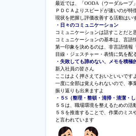
最近では、「OODA（ウーダループ
ＰＤＣＡよりスピードが速いのが特
現状を把握し評価改善する活動はい
・日々のコミュニケーション
コミュニケーションは話すことだと
コミュニケーションの基本は、言語
第一印象を決めるのは、非言語情報
目線・ジェスチャー・表情に気を配
・失敗しても諦めない、メモを積極
新入社員の皆さん
ここはよく押さえておいといいです
一度に全部は覚えられないので、事
振り返りも出来ますよ
・５S（整理・整頓・清掃・清潔・
５Ｓは、職場環境を整えるための活
５Ｓを推進することで、作業のミス
と言われています