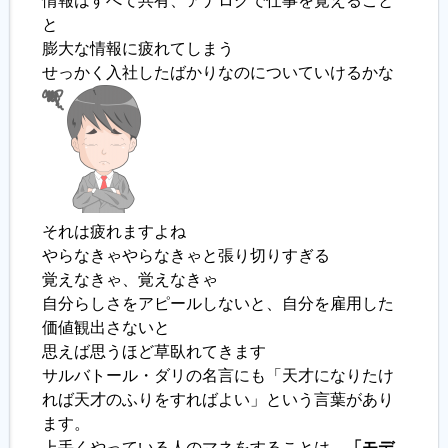
情報はすべて共有、アナログで仕事を覚えること
と
履歴書ジェネレーター
膨大な情報に疲れてしまう
せっかく入社したばかりなのについていけるかな
それは疲れますよね
やらなきゃやらなきゃと張り切りすぎる
覚えなきゃ、覚えなきゃ
自分らしさをアピールしないと、自分を雇用した
価値観出さないと
思えば思うほど草臥れてきます
サルバトール・ダリの名言にも「天才になりたけ
れば天才のふりをすればよい」という言葉があり
ます。
上手くやっている人のマネをすることは、
「モデ