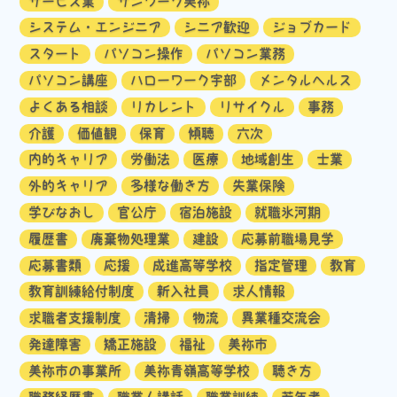
サービス業
サンワーク美祢
システム・エンジニア
シニア歓迎
ジョブカード
スタート
パソコン操作
パソコン業務
パソコン講座
ハローワーク宇部
メンタルヘルス
よくある相談
リカレント
リサイクル
事務
介護
価値観
保育
傾聴
六次
内的キャリア
労働法
医療
地域創生
士業
外的キャリア
多様な働き方
失業保険
学びなおし
官公庁
宿泊施設
就職氷河期
履歴書
廃棄物処理業
建設
応募前職場見学
応募書類
応援
成進高等学校
指定管理
教育
教育訓練給付制度
新入社員
求人情報
求職者支援制度
清掃
物流
異業種交流会
発達障害
矯正施設
福祉
美祢市
美祢市の事業所
美祢青嶺高等学校
聴き方