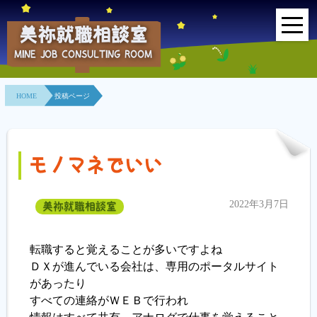
美祢就職相談室
MINE JOB CONSULTING ROOM
HOME
HOME
投稿ページ
事業所紹介
就職面接会
モノマネでいい
相談室とは？
2022年3月7日
美祢就職相談室
利用者の声
地域連携事業
転職すると覚えることが多いですよね
ＤＸが進んでいる会社は、専用のポータルサイト
求人情報検索
があったり
すべての連絡がＷＥＢで行われ
各種セミナー