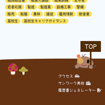
職務経歴書
職業人講話
職業訓練
若年者
若者応援
製造
製造業
設備工事
警備
販売
転職
農林
運送
雇用情勢
飲食業
高校生
高校生キャリアガイダンス
TOP
アクセス
サンワーク美祢
履歴書ジェネレーター