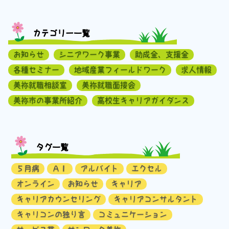
カテゴリー一覧
お知らせ
シニアワーク事業
助成金、支援金
各種セミナー
地域産業フィールドワーク
求人情報
美祢就職相談室
美祢就職面接会
美祢市の事業所紹介
高校生キャリアガイダンス
タグ一覧
５月病
ＡＩ
アルバイト
エクセル
オンライン
お知らせ
キャリア
キャリアカウンセリング
キャリアコンサルタント
キャリコンの独り言
コミュニケーション