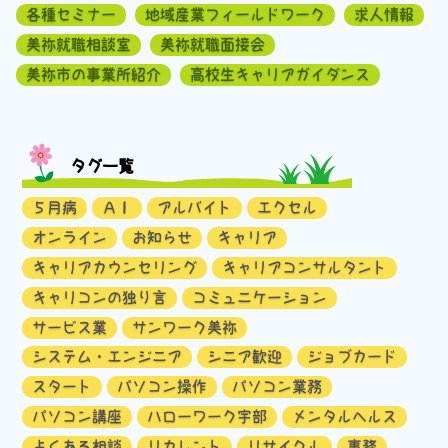
各種セミナー
地域産業フィールドワーク
求人情報
美祢就職相談室
美祢就職面接会
美祢市の事業所紹介
高校生キャリアガイダンス
タグ一覧
５月病
ＡＩ
アルバイト
エクセル
オンライン
お知らせ
キャリア
キャリアカウンセリング
キャリアコンサルタント
キャリコンの独り言
コミュニケーション
サービス業
サンワーク美祢
システム・エンジニア
シニア歓迎
ジョブカード
スタート
パソコン操作
パソコン業務
パソコン講座
ハローワーク宇部
メンタルヘルス
よくある相談
リカレント
リサイクル
事務