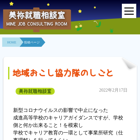
美祢就職相談室
MINE JOB CONSULTING ROOM
HOME
HOME
投稿ページ
事業所紹介
就職面接会
地域おこし協力隊のしごと
相談室とは？
2022年2月17日
美祢就職相談室
利用者の声
地域連携事業
新型コロナウイルスの影響で中止になった
成進高等学校のキャリアガイダンスですが、学校
求人情報検索
側と何か出来ること！を模索し
学校でキャリア教育の一環として事業所研究（仕
各種セミナー