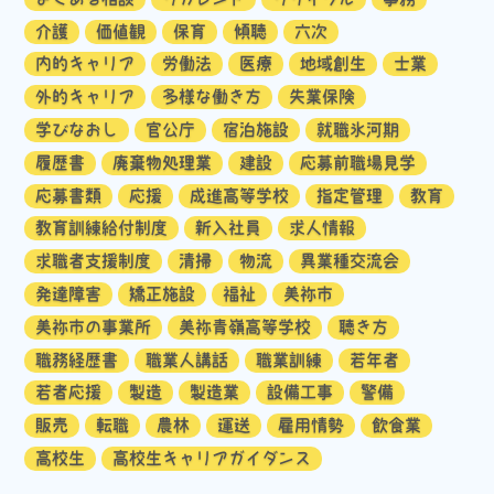
介護
価値観
保育
傾聴
六次
内的キャリア
労働法
医療
地域創生
士業
外的キャリア
多様な働き方
失業保険
学びなおし
官公庁
宿泊施設
就職氷河期
履歴書
廃棄物処理業
建設
応募前職場見学
応募書類
応援
成進高等学校
指定管理
教育
教育訓練給付制度
新入社員
求人情報
求職者支援制度
清掃
物流
異業種交流会
発達障害
矯正施設
福祉
美祢市
美祢市の事業所
美祢青嶺高等学校
聴き方
職務経歴書
職業人講話
職業訓練
若年者
若者応援
製造
製造業
設備工事
警備
販売
転職
農林
運送
雇用情勢
飲食業
高校生
高校生キャリアガイダンス