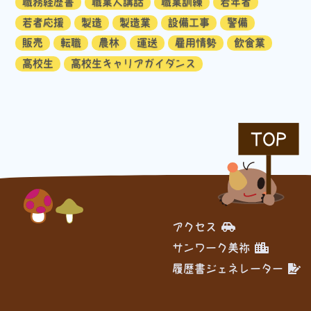
職務経歴書
職業人講話
職業訓練
若年者
若者応援
製造
製造業
設備工事
警備
販売
転職
農林
運送
雇用情勢
飲食業
高校生
高校生キャリアガイダンス
TOP
アクセス
サンワーク美祢
履歴書ジェネレーター