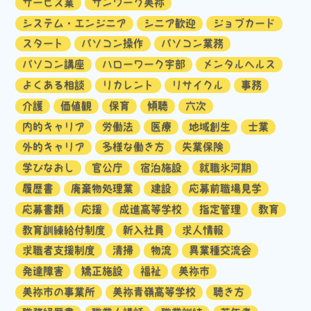
サービス業
サンワーク美祢
システム・エンジニア
シニア歓迎
ジョブカード
スタート
パソコン操作
パソコン業務
パソコン講座
ハローワーク宇部
メンタルヘルス
よくある相談
リカレント
リサイクル
事務
介護
価値観
保育
傾聴
六次
内的キャリア
労働法
医療
地域創生
士業
外的キャリア
多様な働き方
失業保険
学びなおし
官公庁
宿泊施設
就職氷河期
履歴書
廃棄物処理業
建設
応募前職場見学
応募書類
応援
成進高等学校
指定管理
教育
教育訓練給付制度
新入社員
求人情報
求職者支援制度
清掃
物流
異業種交流会
発達障害
矯正施設
福祉
美祢市
美祢市の事業所
美祢青嶺高等学校
聴き方