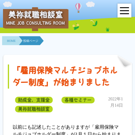
美祢就職相談室
MINE JOB CONSULTING ROOM
HOME
HOME
投稿ページ
事業所紹介
就職面接会
「雇用保険マルチジョブホル
相談室とは？
ダー制度」が始まりました
利用者の声
2022年1
助成金、支援金
各種セミナー
地域連携事業
月14日
美祢就職相談室
求人情報検索
以前にも記述したことがありますが「雇用保険マ
ルチジョブホルダー制度」が1月１日から始まりま
各種セミナー