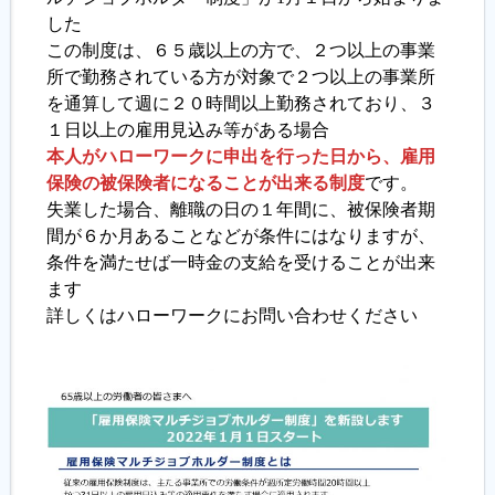
した
この制度は、６５歳以上の方で、２つ以上の事業
履歴書ジェネレーター
所で勤務されている方が対象で２つ以上の事業所
を通算して週に２０時間以上勤務されており、３
１日以上の雇用見込み等がある場合
本人がハローワークに申出を行った日から、雇用
保険の被保険者になることが出来る制度
です。
失業した場合、離職の日の１年間に、被保険者期
間が６か月あることなどが条件にはなりますが、
条件を満たせば一時金の支給を受けることが出来
ます
詳しくはハローワークにお問い合わせください