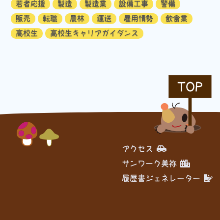
若者応援
製造
製造業
設備工事
警備
販売
転職
農林
運送
雇用情勢
飲食業
高校生
高校生キャリアガイダンス
TOP
アクセス
サンワーク美祢
履歴書ジェネレーター