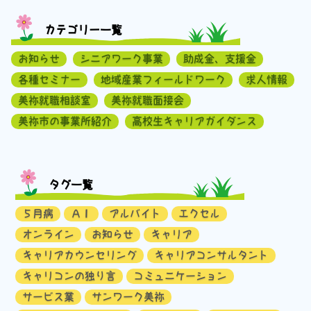
カテゴリー一覧
お知らせ
シニアワーク事業
助成金、支援金
各種セミナー
地域産業フィールドワーク
求人情報
美祢就職相談室
美祢就職面接会
美祢市の事業所紹介
高校生キャリアガイダンス
タグ一覧
５月病
ＡＩ
アルバイト
エクセル
オンライン
お知らせ
キャリア
キャリアカウンセリング
キャリアコンサルタント
キャリコンの独り言
コミュニケーション
サービス業
サンワーク美祢