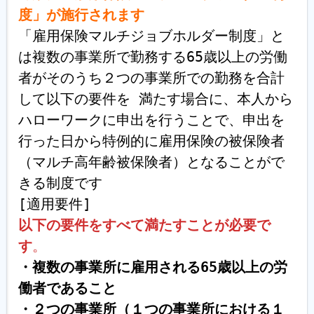
度」が施行されます
「雇用保険マルチジョブホルダー制度」と
履歴書ジェネレーター
は複数の事業所で勤務する65歳以上の労働
者がそのうち２つの事業所での勤務を合計
して以下の要件を 満たす場合に、本人から
ハローワークに申出を行うことで、申出を
行った日から特例的に雇用保険の被保険者
（マルチ高年齢被保険者）となることがで
きる制度です

以下の要件をすべて満たすことが必要で
す
。
・複数の事業所に雇用される65歳以上の労
働者であること

・２つの事業所（１つの事業所における１