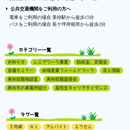
公共交通機関をご利用の方へ
電車をご利用の場合 美祢駅から徒歩15分
バスをご利用の場合 長ケ坪停留所から徒歩2分
カテゴリー一覧
お知らせ
シニアワーク事業
助成金、支援金
各種セミナー
地域産業フィールドワーク
求人情報
美祢就職相談室
美祢就職面接会
美祢市の事業所紹介
高校生キャリアガイダンス
タグ一覧
５月病
ＡＩ
アルバイト
エクセル