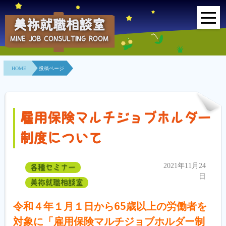
美祢就職相談室
MINE JOB CONSULTING ROOM
HOME
HOME
投稿ページ
事業所紹介
就職面接会
雇用保険マルチジョブホルダー
相談室とは？
制度について
利用者の声
2021年11月24
各種セミナー
地域連携事業
日
美祢就職相談室
求人情報検索
令和４年１月１日から65歳以上の労働者を
対象に「雇用保険マルチジョブホルダー制
各種セミナー