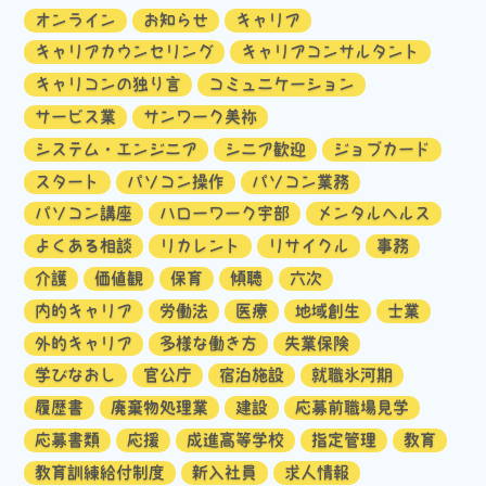
オンライン
お知らせ
キャリア
キャリアカウンセリング
キャリアコンサルタント
キャリコンの独り言
コミュニケーション
サービス業
サンワーク美祢
システム・エンジニア
シニア歓迎
ジョブカード
スタート
パソコン操作
パソコン業務
パソコン講座
ハローワーク宇部
メンタルヘルス
よくある相談
リカレント
リサイクル
事務
介護
価値観
保育
傾聴
六次
内的キャリア
労働法
医療
地域創生
士業
外的キャリア
多様な働き方
失業保険
学びなおし
官公庁
宿泊施設
就職氷河期
履歴書
廃棄物処理業
建設
応募前職場見学
応募書類
応援
成進高等学校
指定管理
教育
教育訓練給付制度
新入社員
求人情報