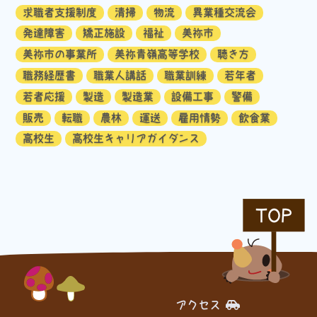
求職者支援制度
清掃
物流
異業種交流会
発達障害
矯正施設
福祉
美祢市
美祢市の事業所
美祢青嶺高等学校
聴き方
職務経歴書
職業人講話
職業訓練
若年者
若者応援
製造
製造業
設備工事
警備
販売
転職
農林
運送
雇用情勢
飲食業
高校生
高校生キャリアガイダンス
TOP
アクセス