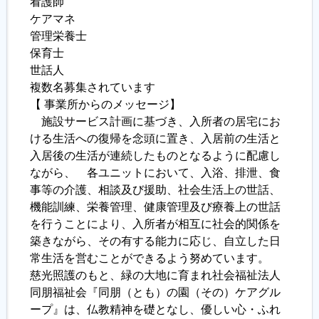
看護師
ケアマネ
管理栄養士
保育士
世話人
複数名募集されています
【 事業所からのメッセージ】
施設サービス計画に基づき、入所者の居宅にお
ける生活への復帰を念頭に置き、入居前の生活と
入居後の生活が連続したものとなるように配慮し
ながら、 各ユニットにおいて、入浴、排泄、食
事等の介護、相談及び援助、社会生活上の世話、
機能訓練、栄養管理、健康管理及び療養上の世話
を行うことにより、入所者が相互に社会的関係を
築きながら、その有する能力に応じ、自立した日
常生活を営むことができるよう努めています。
慈光照護のもと、緑の大地に育まれ社会福祉法人
同朋福祉会『同朋（とも）の園（その）ケアグル
ープ』は、仏教精神を礎となし、優しい心・ふれ