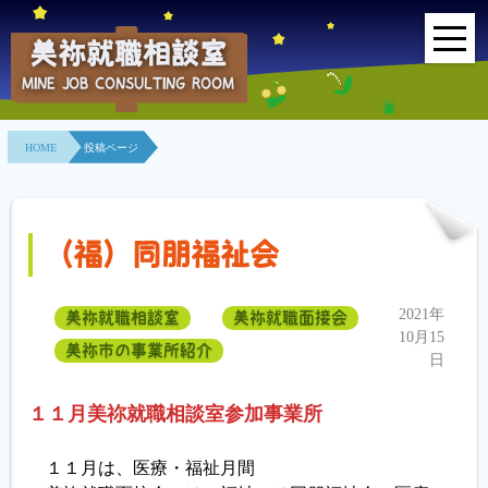
美祢就職相談室
MINE JOB CONSULTING ROOM
HOME
HOME
投稿ページ
事業所紹介
就職面接会
（福）同朋福祉会
相談室とは？
2021年
美祢就職相談室
美祢就職面接会
利用者の声
10月15
美祢市の事業所紹介
日
地域連携事業
１１月美祢就職相談室参加事業所
求人情報検索
１１月は、医療・福祉月間
各種セミナー