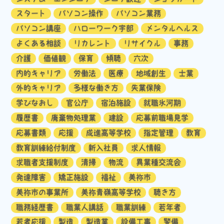
スタート
パソコン操作
パソコン業務
パソコン講座
ハローワーク宇部
メンタルヘルス
よくある相談
リカレント
リサイクル
事務
介護
価値観
保育
傾聴
六次
内的キャリア
労働法
医療
地域創生
士業
外的キャリア
多様な働き方
失業保険
学びなおし
官公庁
宿泊施設
就職氷河期
履歴書
廃棄物処理業
建設
応募前職場見学
応募書類
応援
成進高等学校
指定管理
教育
教育訓練給付制度
新入社員
求人情報
求職者支援制度
清掃
物流
異業種交流会
発達障害
矯正施設
福祉
美祢市
美祢市の事業所
美祢青嶺高等学校
聴き方
職務経歴書
職業人講話
職業訓練
若年者
若者応援
製造
製造業
設備工事
警備