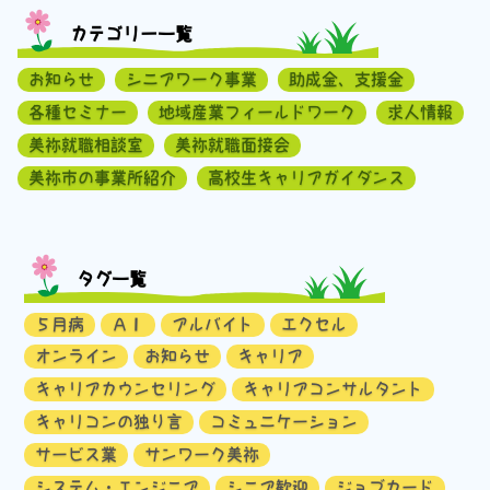
カテゴリー一覧
お知らせ
シニアワーク事業
助成金、支援金
各種セミナー
地域産業フィールドワーク
求人情報
美祢就職相談室
美祢就職面接会
美祢市の事業所紹介
高校生キャリアガイダンス
タグ一覧
５月病
ＡＩ
アルバイト
エクセル
オンライン
お知らせ
キャリア
キャリアカウンセリング
キャリアコンサルタント
キャリコンの独り言
コミュニケーション
サービス業
サンワーク美祢
システム・エンジニア
シニア歓迎
ジョブカード