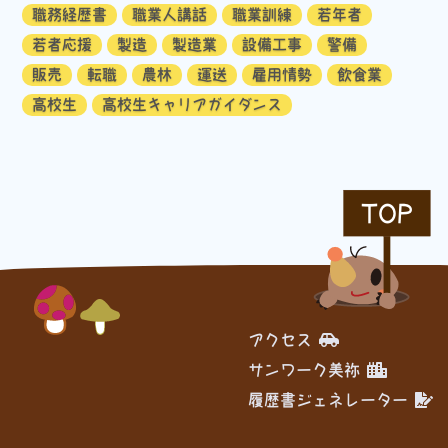
職務経歴書
職業人講話
職業訓練
若年者
若者応援
製造
製造業
設備工事
警備
販売
転職
農林
運送
雇用情勢
飲食業
高校生
高校生キャリアガイダンス
TOP
アクセス
サンワーク美祢
履歴書ジェネレーター