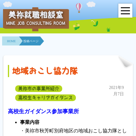
美祢就職相談室
MINE JOB CONSULTING ROOM
HOME
HOME
投稿ページ
事業所紹介
就職面接会
地域おこし協力隊
相談室とは？
2021年9
美祢市の事業所紹介
利用者の声
月7日
高校生キャリアガイダンス
地域連携事業
高校生ガイダンス参加事業所
求人情報検索
事業内容
・美祢市秋芳町別府地区の地域おこし協力隊とし
各種セミナー