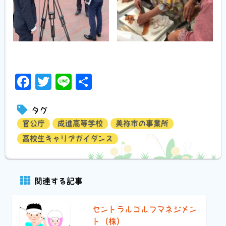
Facebook
Twitter
Line
共
有
タグ
官公庁
成進高等学校
美祢市の事業所
高校生キャリアガイダンス
関連する記事
セントラルゴルフマネジメン
ト（株）