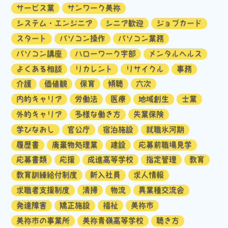
サービス業
サンワーク美祢
システム・エンジニア
シニア歓迎
ジョブカード
スタート
パソコン操作
パソコン業務
パソコン講座
ハローワーク宇部
メンタルヘルス
よくある相談
リカレント
リサイクル
事務
介護
価値観
保育
傾聴
六次
内的キャリア
労働法
医療
地域創生
士業
外的キャリア
多様な働き方
失業保険
学びなおし
官公庁
宿泊施設
就職氷河期
履歴書
廃棄物処理業
建設
応募前職場見学
応募書類
応援
成進高等学校
指定管理
教育
教育訓練給付制度
新入社員
求人情報
求職者支援制度
清掃
物流
異業種交流会
発達障害
矯正施設
福祉
美祢市
美祢市の事業所
美祢青嶺高等学校
聴き方