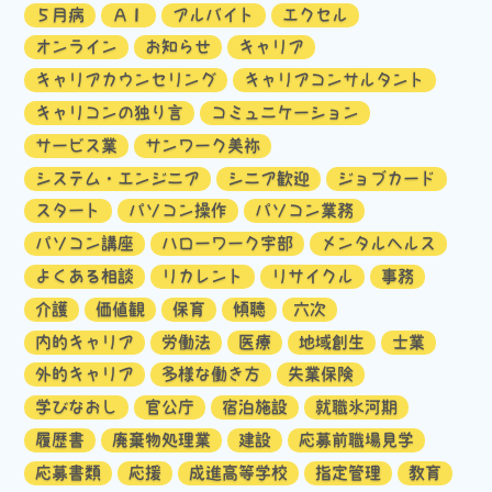
５月病
ＡＩ
アルバイト
エクセル
オンライン
お知らせ
キャリア
キャリアカウンセリング
キャリアコンサルタント
キャリコンの独り言
コミュニケーション
サービス業
サンワーク美祢
システム・エンジニア
シニア歓迎
ジョブカード
スタート
パソコン操作
パソコン業務
パソコン講座
ハローワーク宇部
メンタルヘルス
よくある相談
リカレント
リサイクル
事務
介護
価値観
保育
傾聴
六次
内的キャリア
労働法
医療
地域創生
士業
外的キャリア
多様な働き方
失業保険
学びなおし
官公庁
宿泊施設
就職氷河期
履歴書
廃棄物処理業
建設
応募前職場見学
応募書類
応援
成進高等学校
指定管理
教育