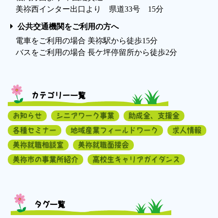
美祢西インター出口より 県道33号 15分
公共交通機関をご利用の方へ
電車をご利用の場合 美祢駅から徒歩15分
バスをご利用の場合 長ケ坪停留所から徒歩2分
カテゴリー一覧
お知らせ
シニアワーク事業
助成金、支援金
各種セミナー
地域産業フィールドワーク
求人情報
美祢就職相談室
美祢就職面接会
美祢市の事業所紹介
高校生キャリアガイダンス
タグ一覧