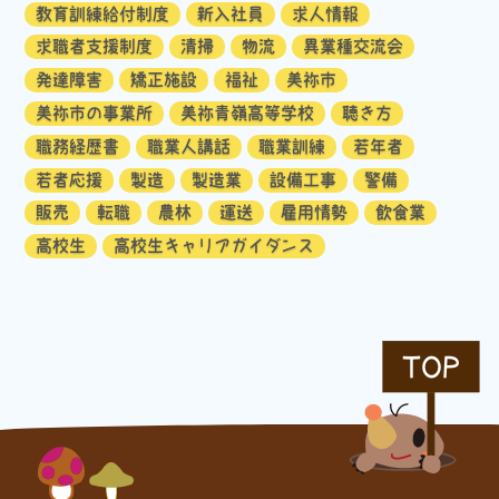
教育訓練給付制度
新入社員
求人情報
求職者支援制度
清掃
物流
異業種交流会
発達障害
矯正施設
福祉
美祢市
美祢市の事業所
美祢青嶺高等学校
聴き方
職務経歴書
職業人講話
職業訓練
若年者
若者応援
製造
製造業
設備工事
警備
販売
転職
農林
運送
雇用情勢
飲食業
高校生
高校生キャリアガイダンス
TOP