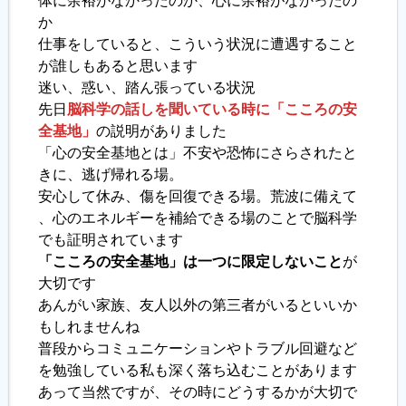
体に余裕がなかったのか、心に余裕がなかったの
か
履歴書ジェネレーター
仕事をしていると、こういう状況に遭遇すること
が誰しもあると思います
迷い、惑い、踏ん張っている状況
先日
脳科学の話しを聞いている時に「こころの安
全基地」
の説明がありました
「心の安全基地とは」不安や恐怖にさらされたと
きに、逃げ帰れる場。
安心して休み、傷を回復できる場。荒波に備えて
、心のエネルギーを補給できる場のことで脳科学
でも証明されています
「こころの安全基地」は一つに限定しないこと
が
大切です
あんがい家族、友人以外の第三者がいるといいか
もしれませんね
普段からコミュニケーションやトラブル回避など
を勉強している私も深く落ち込むことがあります
あって当然ですが、その時にどうするかが大切で