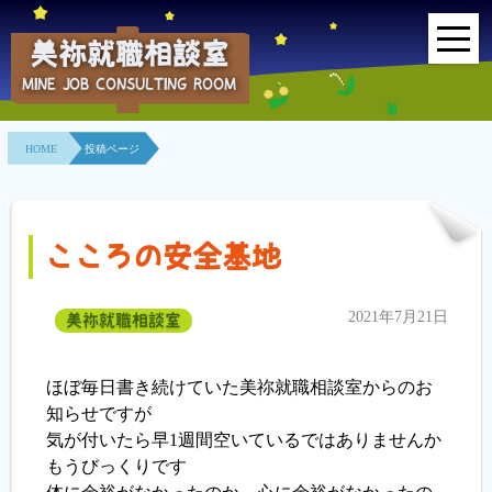
美祢就職相談室
MINE JOB CONSULTING ROOM
HOME
HOME
投稿ページ
事業所紹介
就職面接会
こころの安全基地
相談室とは？
2021年7月21日
美祢就職相談室
利用者の声
地域連携事業
ほぼ毎日書き続けていた美祢就職相談室からのお
知らせですが
求人情報検索
気が付いたら早1週間空いているではありませんか
もうびっくりです
各種セミナー