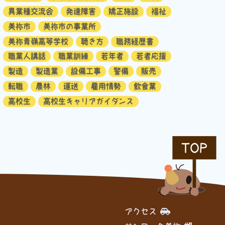
異業種交流会
発達障害
矯正施設
福祉
美祢市
美祢市の事業所
美祢青嶺高等学校
聴き方
職務経歴書
職業人講話
職業訓練
若年者
若者応援
製造
製造業
設備工事
警備
販売
転職
農林
運送
雇用情勢
飲食業
高校生
高校生キャリアガイダンス
TOP
アクセス