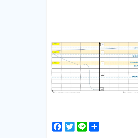
Facebook
Twitter
Line
共
有