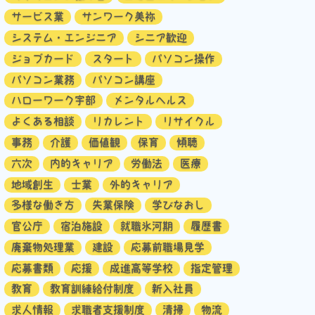
サービス業
サンワーク美祢
システム・エンジニア
シニア歓迎
ジョブカード
スタート
パソコン操作
パソコン業務
パソコン講座
ハローワーク宇部
メンタルヘルス
よくある相談
リカレント
リサイクル
事務
介護
価値観
保育
傾聴
六次
内的キャリア
労働法
医療
地域創生
士業
外的キャリア
多様な働き方
失業保険
学びなおし
官公庁
宿泊施設
就職氷河期
履歴書
廃棄物処理業
建設
応募前職場見学
応募書類
応援
成進高等学校
指定管理
教育
教育訓練給付制度
新入社員
求人情報
求職者支援制度
清掃
物流