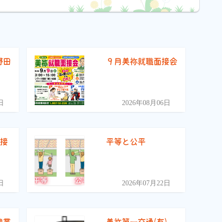
野田
９月美祢就職面接会
）
日
2026年08月06日
面接
平等と公平
日
2026年07月22日