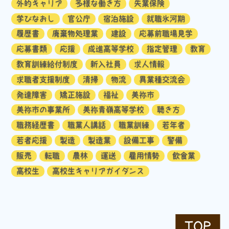
外的キャリア
多様な働き方
失業保険
学びなおし
官公庁
宿泊施設
就職氷河期
履歴書
廃棄物処理業
建設
応募前職場見学
応募書類
応援
成進高等学校
指定管理
教育
教育訓練給付制度
新入社員
求人情報
求職者支援制度
清掃
物流
異業種交流会
発達障害
矯正施設
福祉
美祢市
美祢市の事業所
美祢青嶺高等学校
聴き方
職務経歴書
職業人講話
職業訓練
若年者
若者応援
製造
製造業
設備工事
警備
販売
転職
農林
運送
雇用情勢
飲食業
高校生
高校生キャリアガイダンス
TOP