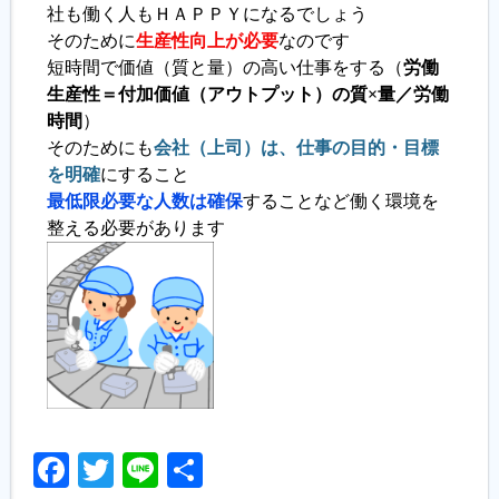
社も働く人もＨＡＰＰＹになるでしょう
そのために
生産性向上が必要
なのです
短時間で価値（質と量）の高い仕事をする（
労働
生産性＝付加価値（アウトプット）の質×量／労働
時間
）
そのためにも
会社（上司）は、仕事の目的・目標
を明確
にすること
最低限必要な人数は確保
することなど働く環境を
整える必要があります
Facebook
Twitter
Line
共