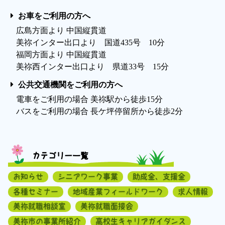
お車をご利用の方へ
広島方面より 中国縦貫道
美祢インター出口より 国道435号 10分
福岡方面より 中国縦貫道
美祢西インター出口より 県道33号 15分
公共交通機関をご利用の方へ
電車をご利用の場合 美祢駅から徒歩15分
バスをご利用の場合 長ケ坪停留所から徒歩2分
カテゴリー一覧
お知らせ
シニアワーク事業
助成金、支援金
各種セミナー
地域産業フィールドワーク
求人情報
美祢就職相談室
美祢就職面接会
美祢市の事業所紹介
高校生キャリアガイダンス