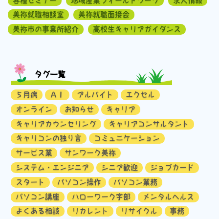
各種セミナー
地域産業フィールドワーク
求人情報
美祢就職相談室
美祢就職面接会
美祢市の事業所紹介
高校生キャリアガイダンス
タグ一覧
５月病
ＡＩ
アルバイト
エクセル
オンライン
お知らせ
キャリア
キャリアカウンセリング
キャリアコンサルタント
キャリコンの独り言
コミュニケーション
サービス業
サンワーク美祢
システム・エンジニア
シニア歓迎
ジョブカード
スタート
パソコン操作
パソコン業務
パソコン講座
ハローワーク宇部
メンタルヘルス
よくある相談
リカレント
リサイクル
事務