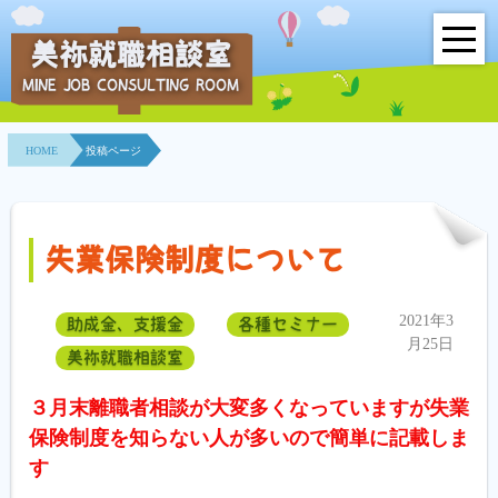
美祢就職相談室
MINE JOB CONSULTING ROOM
HOME
HOME
投稿ページ
事業所紹介
就職面接会
失業保険制度について
相談室とは？
2021年3
助成金、支援金
各種セミナー
利用者の声
月25日
美祢就職相談室
地域連携事業
３月末離職者相談が大変多くなっていますが失業
保険制度を知らない人が多いので簡単に記載しま
求人情報検索
す
各種セミナー