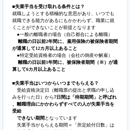
■失業手当を受け取れる条件とは？
就職しようとする積極的な意思があり、いつでも
履歴書ジェネレーター
就職できる能力があるにもかかわらず、職業に就
くことができないことが前提となります
●一般の離職者の場合（自己都合による離職）
離職の日以前2年間に、雇用保険の被保険者期間
が通算して12カ月以上あること
●特定受給資格者の場合（会社の倒産や解雇）
離職の日以前1年間に、被保険者期間（※）が通
算して6カ月以上あること
■失業手当はいつからいつまでもらえる？
受給資格決定日（離職票の提出と求職の申し込
みを行った日）から
7日間は「待期期間」と呼ばれ
、離職理由にかかわらずすべての人が失業手当を
受給
できない期間
となっています
失業手当がもらえる期間＝「所定給付日数」は