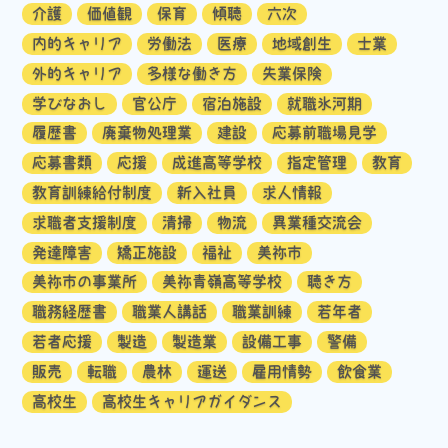
介護
価値観
保育
傾聴
六次
内的キャリア
労働法
医療
地域創生
士業
外的キャリア
多様な働き方
失業保険
学びなおし
官公庁
宿泊施設
就職氷河期
履歴書
廃棄物処理業
建設
応募前職場見学
応募書類
応援
成進高等学校
指定管理
教育
教育訓練給付制度
新入社員
求人情報
求職者支援制度
清掃
物流
異業種交流会
発達障害
矯正施設
福祉
美祢市
美祢市の事業所
美祢青嶺高等学校
聴き方
職務経歴書
職業人講話
職業訓練
若年者
若者応援
製造
製造業
設備工事
警備
販売
転職
農林
運送
雇用情勢
飲食業
高校生
高校生キャリアガイダンス