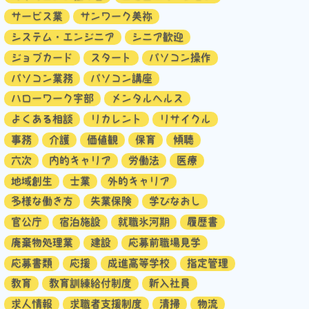
サービス業
サンワーク美祢
システム・エンジニア
シニア歓迎
ジョブカード
スタート
パソコン操作
パソコン業務
パソコン講座
ハローワーク宇部
メンタルヘルス
よくある相談
リカレント
リサイクル
事務
介護
価値観
保育
傾聴
六次
内的キャリア
労働法
医療
地域創生
士業
外的キャリア
多様な働き方
失業保険
学びなおし
官公庁
宿泊施設
就職氷河期
履歴書
廃棄物処理業
建設
応募前職場見学
応募書類
応援
成進高等学校
指定管理
教育
教育訓練給付制度
新入社員
求人情報
求職者支援制度
清掃
物流