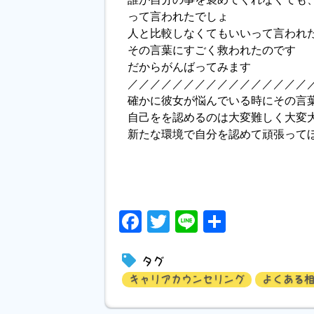
って言われたでしょ
人と比較しなくてもいいって言われ
その言葉にすごく救われたのです
だからがんばってみます
／／／／／／／／／／／／／／／／
確かに彼女が悩んでいる時にその言
自己をを認めるのは大変難しく大変
新たな環境で自分を認めて頑張って
Facebook
Twitter
Line
共
有
タグ
キャリアカウンセリング
よくある