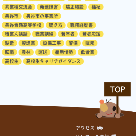
異業種交流会
発達障害
矯正施設
福祉
美祢市
美祢市の事業所
美祢青嶺高等学校
聴き方
職務経歴書
職業人講話
職業訓練
若年者
若者応援
製造
製造業
設備工事
警備
販売
転職
農林
運送
雇用情勢
飲食業
高校生
高校生キャリアガイダンス
TOP
アクセス