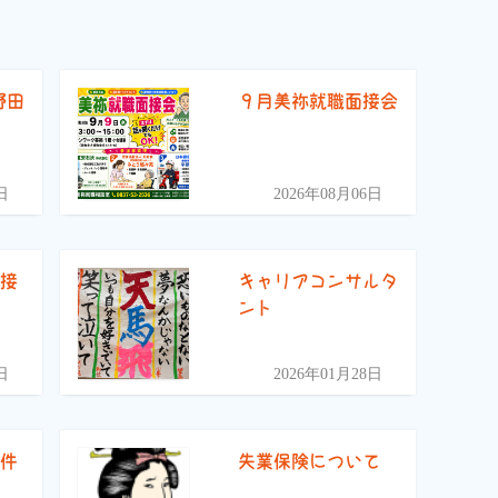
野田
９月美祢就職面接会
）
日
2026年08月06日
面接
キャリアコンサルタ
ント
日
2026年01月28日
条件
失業保険について