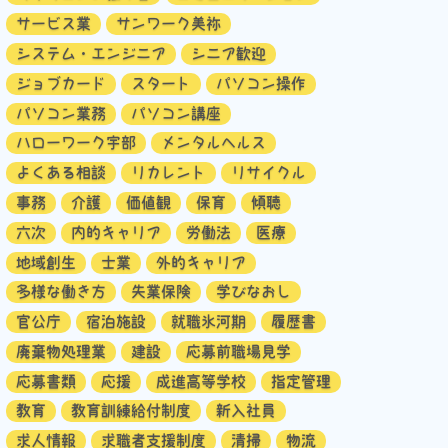
サービス業
サンワーク美祢
システム・エンジニア
シニア歓迎
ジョブカード
スタート
パソコン操作
パソコン業務
パソコン講座
ハローワーク宇部
メンタルヘルス
よくある相談
リカレント
リサイクル
事務
介護
価値観
保育
傾聴
六次
内的キャリア
労働法
医療
地域創生
士業
外的キャリア
多様な働き方
失業保険
学びなおし
官公庁
宿泊施設
就職氷河期
履歴書
廃棄物処理業
建設
応募前職場見学
応募書類
応援
成進高等学校
指定管理
教育
教育訓練給付制度
新入社員
求人情報
求職者支援制度
清掃
物流