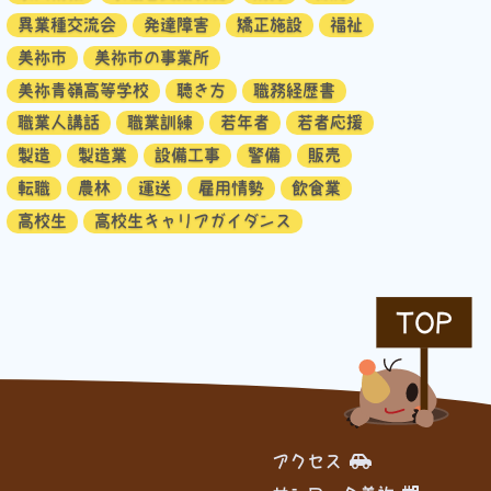
異業種交流会
発達障害
矯正施設
福祉
美祢市
美祢市の事業所
美祢青嶺高等学校
聴き方
職務経歴書
職業人講話
職業訓練
若年者
若者応援
製造
製造業
設備工事
警備
販売
転職
農林
運送
雇用情勢
飲食業
高校生
高校生キャリアガイダンス
TOP
アクセス