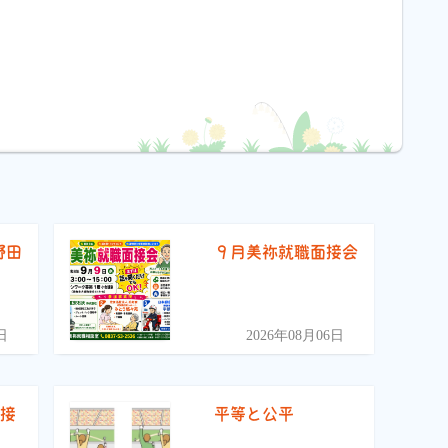
野田
９月美祢就職面接会
）
日
2026年08月06日
面接
平等と公平