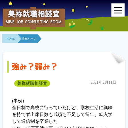
美祢就職相談室
MINE JOB CONSULTING ROOM
HOME
HOME
投稿ページ
事業所紹介
就職面接会
強み？弱み？
相談室とは？
2021年2月11日
美祢就職相談室
利用者の声
地域連携事業
(事例)
全日制で高校に行っていたけど、学校生活に興味
求人情報検索
を持てず出席日数も成績も不足して留年、転入学
して通信制を卒業した
各種セミナー