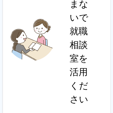
まな
いで
就職
相談
室を
活用
くだ
さい