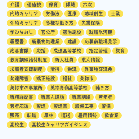
介護
価値観
保育
傾聴
六次
内的キャリア
労働法
医療
地域創生
士業
外的キャリア
多様な働き方
失業保険
学びなおし
官公庁
宿泊施設
就職氷河期
履歴書
廃棄物処理業
建設
応募前職場見学
応募書類
応援
成進高等学校
指定管理
教育
教育訓練給付制度
新入社員
求人情報
求職者支援制度
清掃
物流
異業種交流会
発達障害
矯正施設
福祉
美祢市
美祢市の事業所
美祢青嶺高等学校
聴き方
職務経歴書
職業人講話
職業訓練
若年者
若者応援
製造
製造業
設備工事
警備
販売
転職
農林
運送
雇用情勢
飲食業
高校生
高校生キャリアガイダンス