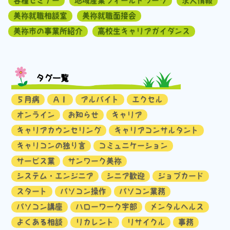
各種セミナー
地域産業フィールドワーク
求人情報
美祢就職相談室
美祢就職面接会
美祢市の事業所紹介
高校生キャリアガイダンス
タグ一覧
５月病
ＡＩ
アルバイト
エクセル
オンライン
お知らせ
キャリア
キャリアカウンセリング
キャリアコンサルタント
キャリコンの独り言
コミュニケーション
サービス業
サンワーク美祢
システム・エンジニア
シニア歓迎
ジョブカード
スタート
パソコン操作
パソコン業務
パソコン講座
ハローワーク宇部
メンタルヘルス
よくある相談
リカレント
リサイクル
事務